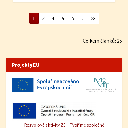
1
2
3
4
5
›
»
Celkem článků: 25
Projekty EU
Rozvojové aktivity ZŠ - Tvoříme společně