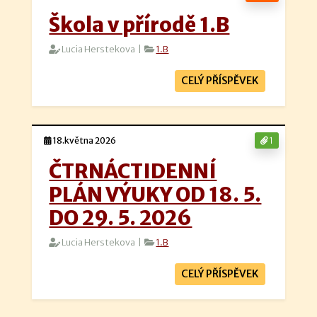
Škola v přírodě 1.B
Lucia Herstekova |
1.B
CELÝ PŘÍSPĚVEK
18.května 2026
1
ČTRNÁCTIDENNÍ
PLÁN VÝUKY OD 18. 5.
DO 29. 5. 2026
Lucia Herstekova |
1.B
CELÝ PŘÍSPĚVEK