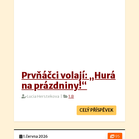
Prvňáčci volají: „Hurá
na prázdniny!“
Lucia Herstekova |
1.B
CELÝ PŘÍSPĚVEK
1.června 2026
95