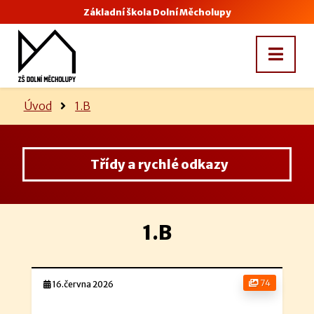
Základní škola Dolní Měcholupy
Úvod
1.B
Třídy a rychlé odkazy
1.B
74
16.června 2026