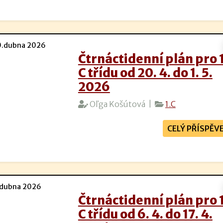
.dubna 2026
Čtrnáctidenní plán pro 1
C třídu od 20. 4. do 1. 5.
2026
Oľga Košútová |
1.C
CELÝ PŘÍSPĚV
dubna 2026
Čtrnáctidenní plán pro 1
C třídu od 6. 4. do 17. 4.