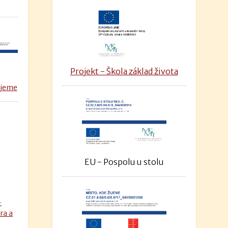
Projekt - Škola základ života
ijeme
EU - Pospolu u stolu
–
ra a