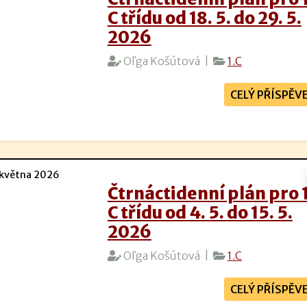
C třídu od 18. 5. do 29. 5.
2026
Oľga Košútová |
1.C
CELÝ PŘÍSPĚV
května 2026
Čtrnáctidenní plán pro 1
C třídu od 4. 5. do 15. 5.
2026
Oľga Košútová |
1.C
CELÝ PŘÍSPĚV