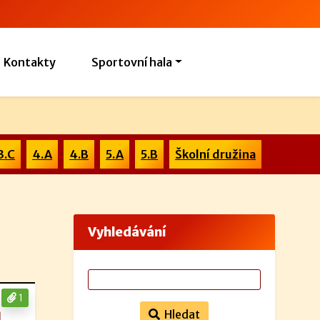
Kontakty
Sportovní hala
3.C
4.A
4.B
5.A
5.B
Školní družina
Vyhledávání
1
Hledat
.