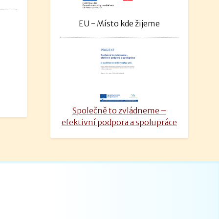
EU - Místo kde žijeme
Společně to zvládneme –
efektivní podpora a spolupráce