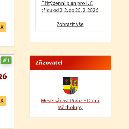
Třítýdenní plán pro 1. C
třídu od 2. 2. do 20. 2. 2026
Zobrazit vše
EK
1
Zřizovatel
026
Městská část Praha - Dolní
EK
Měcholupy