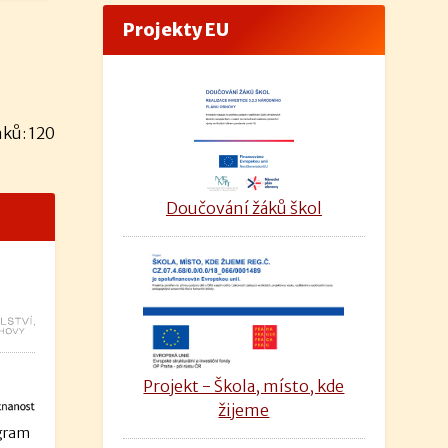
Projekty EU
ků: 120
Doučování žáků škol
Projekt - Škola, místo, kde
žijeme
ogram