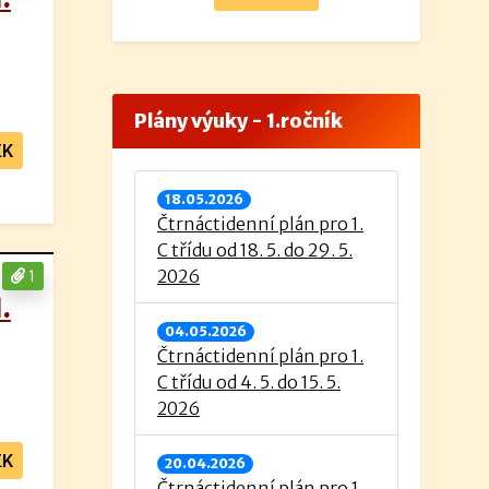
Plány výuky - 1.ročník
EK
18.05.2026
Čtrnáctidenní plán pro 1.
C třídu od 18. 5. do 29. 5.
2026
1
.
04.05.2026
Čtrnáctidenní plán pro 1.
C třídu od 4. 5. do 15. 5.
2026
EK
20.04.2026
Čtrnáctidenní plán pro 1.