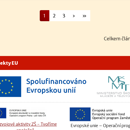
1
2
3
›
»
Celkem člán
jekty EU
vojové aktivity ZŠ - Tvoříme
Evropské unie – Operační pr