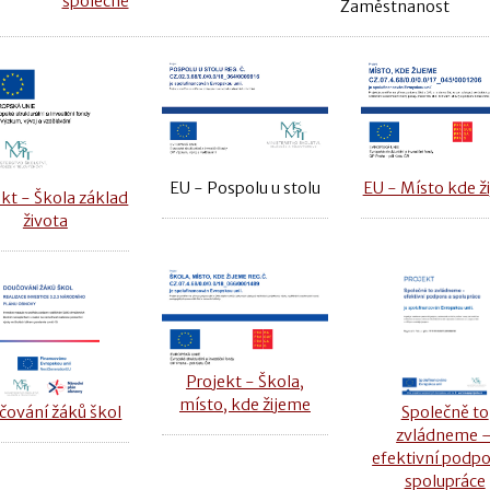
společně
Zaměstnanost
EU - Místo kde ž
EU - Pospolu u stolu
kt - Škola základ
života
Projekt - Škola,
místo, kde žijeme
čování žáků škol
Společně to
zvládneme 
efektivní podpo
spolupráce