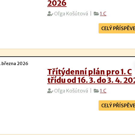
2026
Oľga Košútová |
1.C
CELÝ PŘÍSPĚV
.března 2026
Třítýdenní plán pro 1. C
třídu od 16. 3. do 3. 4. 2
Oľga Košútová |
1.C
CELÝ PŘÍSPĚV