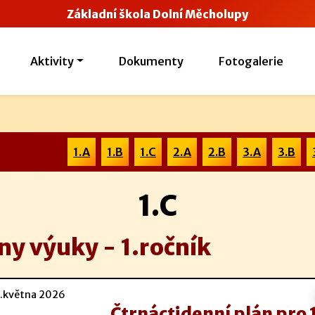
Základní škola Dolní Měcholupy
Aktivity
Dokumenty
Fotogalerie
1.A
1.B
1.C
2.A
2.B
3.A
3.B
1.C
ny výuky - 1.ročník
.května 2026
Čtrnáctidenní plán pro 1