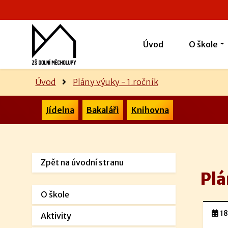
Úvod
O škole
Úvod
Plány výuky - 1.ročník
Jídelna
Bakaláři
Knihovna
Zpět na úvodní stranu
Plá
O škole
18
Aktivity