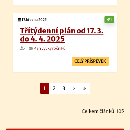
17.března 2025
1
Třítýdenní plán od 17. 3.
do 4. 4. 2025
|
Plán výuky ročníků
CELÝ PŘÍSPĚVEK
1
2
3
›
»
Celkem článků: 105