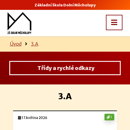
Základní škola Dolní Měcholupy
Úvod
3.A
Třídy a rychlé odkazy
3.A
1
17.května 2026