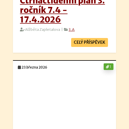
Čtrnáctidenní plán 3.
ročník 7.4 -
17.4.2026
Alžběta Zapletalova |
3.A
CELÝ PŘÍSPĚVEK
1
23.března 2026