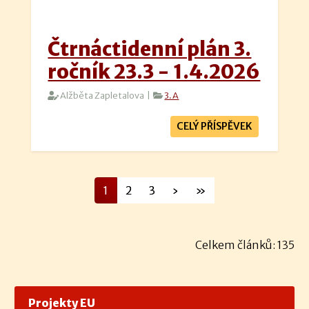
Čtrnáctidenní plán 3.
ročník 23.3 - 1.4.2026
Alžběta Zapletalova |
3.A
CELÝ PŘÍSPĚVEK
1
2
3
›
»
Celkem článků: 135
Projekty EU