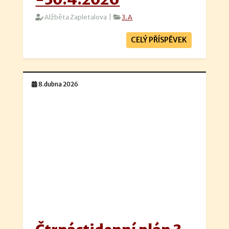
Alžběta Zapletalova |
3.A
CELÝ PŘÍSPĚVEK
8.dubna 2026