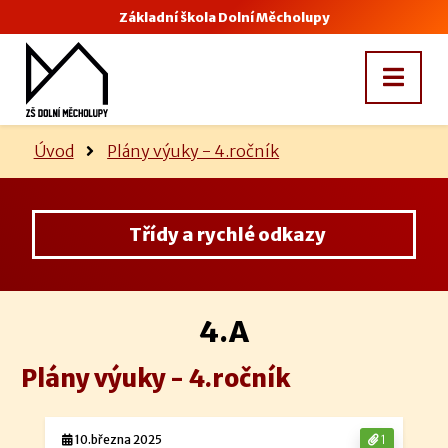
Základní škola Dolní Měcholupy
Úvod
Plány výuky - 4.ročník
Třídy a rychlé odkazy
4.A
Plány výuky - 4.ročník
10.března 2025
1