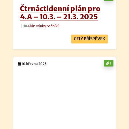
Čtrnáctidenní plán pro
4.A – 10.3. – 21.3. 2025
|
Plán výuky ročníků
CELÝ PŘÍSPĚVEK
1
10.března 2025