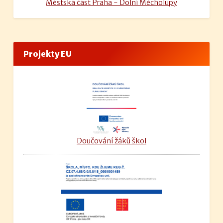
Městská část Praha - Dolní Měcholupy
Projekty EU
Doučování žáků škol