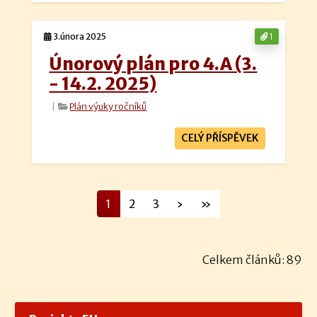
3.února 2025
1
Únorový plán pro 4.A (3.
- 14.2. 2025)
|
Plán výuky ročníků
CELÝ PŘÍSPĚVEK
1
2
3
›
»
Celkem článků: 89