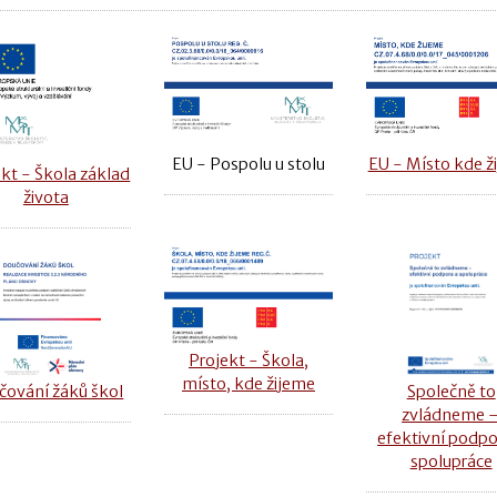
EU - Místo kde ž
EU - Pospolu u stolu
kt - Škola základ
života
Projekt - Škola,
místo, kde žijeme
čování žáků škol
Společně to
zvládneme 
efektivní podpo
spolupráce