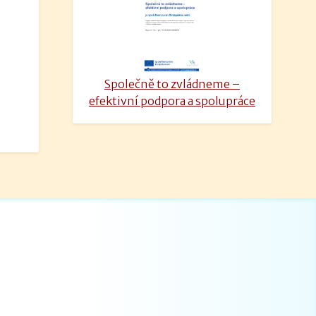
Společně to zvládneme –
efektivní podpora a spolupráce