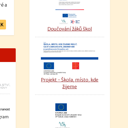
ré a
EK
Doučování žáků škol
Projekt - Škola, místo, kde
žijeme
ogram