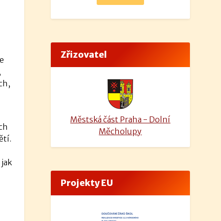
Zřizovatel
le
,
ch,
Městská část Praha - Dolní
ch
Měcholupy
tí.
jak
Projekty EU