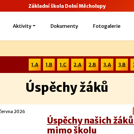
Základní škola Dolní Měcholupy
Aktivity
Dokumenty
Fotogalerie
1.A
1.B
1.C
2.A
2.B
3.A
3.B
Úspěchy žáků
června 2026
Úspěchy našich žáků 
mimo školu