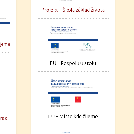
Projekt - Škola základ života
ijeme
EU - Pospolu u stolu
–
EU - Místo kde žijeme
ra a