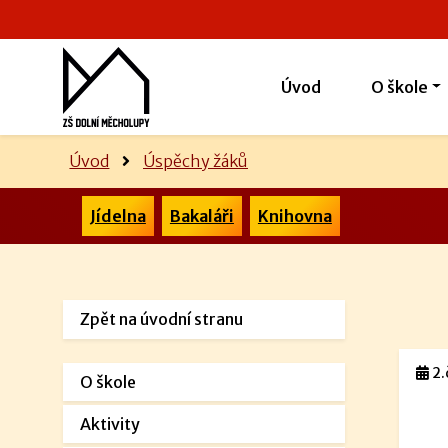
Úvod
O škole
Úvod
Úspěchy žáků
Jídelna
Bakaláři
Knihovna
Zpět na úvodní stranu
2.
O škole
Aktivity