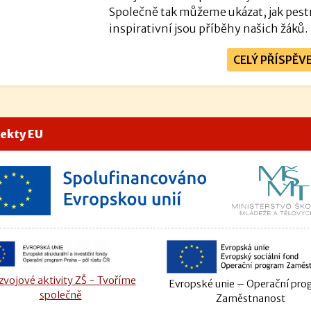
Společně tak můžeme ukázat, jak pest
inspirativní jsou příběhy našich žáků.
CELÝ PŘÍSPĚV
jekty EU
vojové aktivity ZŠ - Tvoříme
Evropské unie – Operační pr
společně
Zaměstnanost