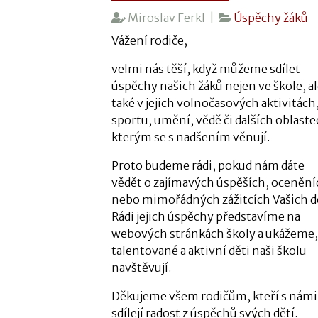
Miroslav Ferkl |
Úspěchy žáků
Vážení rodiče,
velmi nás těší, když můžeme sdílet
úspěchy našich žáků nejen ve škole, a
také v jejich volnočasových aktivitách
sportu, umění, vědě či dalších oblaste
kterým se s nadšením věnují.
Proto budeme rádi, pokud nám dáte
vědět o zajímavých úspěších, ocenění
nebo mimořádných zážitcích Vašich dě
Rádi jejich úspěchy představíme na
webových stránkách školy a ukážeme, 
talentované a aktivní děti naši školu
navštěvují.
Děkujeme všem rodičům, kteří s námi
sdílejí radost z úspěchů svých dětí.