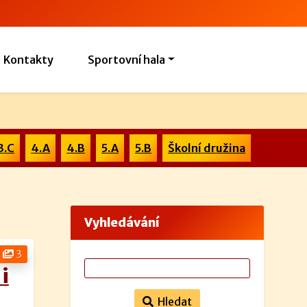
Kontakty
Sportovní hala
3.C
4.A
4.B
5.A
5.B
Školní družina
Vyhledávání
3
i
Hledat