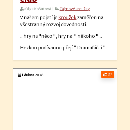
Oľga Košútová |
Zájmové kroužky
V našem pojetí je
kroužek
zaměřen na
všestranný rozvoj dovedností:
...hry na "něco ", hry na " někoho "...
Hezkou podívanou přejí " Dramaťáčci ".
37
1.dubna 2026