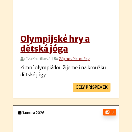
Olympijské hry a
dětská jóga
Eva Krutilková |
Zájmové kroužky
Zimní olympiádou žijeme i na kroužku
dětské jógy.
CELÝ PŘÍSPĚVEK
13
3.února 2026