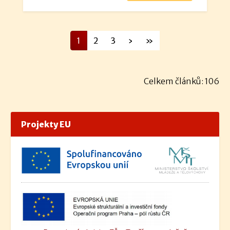
1
2
3
›
»
Celkem článků: 106
Projekty EU