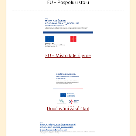
EU - Pospolu u stolu
EU - Místo kde žijeme
Doučování žáků škol