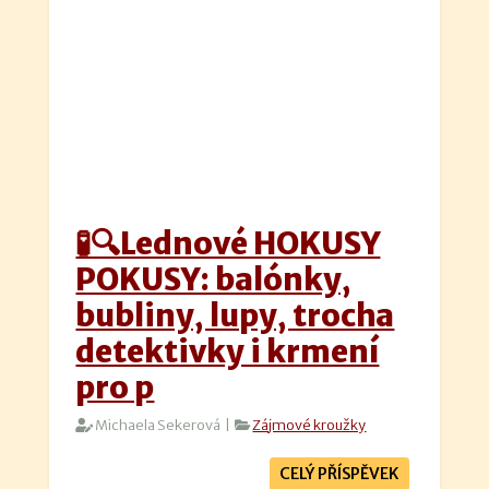
🧪🔍Lednové HOKUSY
POKUSY: balónky,
bubliny, lupy, trocha
detektivky i krmení
pro p
Michaela Sekerová |
Zájmové kroužky
CELÝ PŘÍSPĚVEK