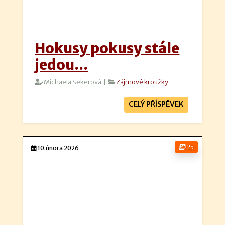
Hokusy pokusy stále
jedou...
Michaela Sekerová |
Zájmové kroužky
CELÝ PŘÍSPĚVEK
25
10.února 2026