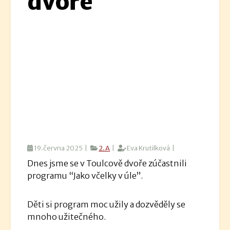
dvoře
19.června 2025 |
2.A
|
Eva Krutilková |
Dnes jsme se v Toulcově dvoře zúčastnili
programu “Jako včelky v úle”.
Děti si program moc užily a dozvěděly se
mnoho užitečného.