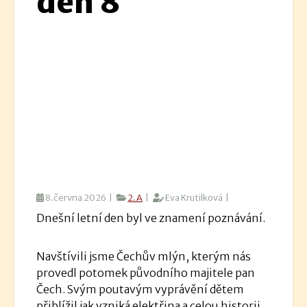
den 8
8.června 2026 |
2.A
|
Eva Krutilková |
Dnešní letní den byl ve znamení poznávání.
Navštívili jsme Čechův mlýn, kterým nás
provedl potomek původního majitele pan
Čech. Svým poutavým vyprávění dětem
přiblížil jak vzniká elektřina a celou historii