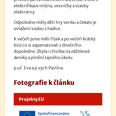
elektrifikace mlýna, vesničky a stavby
elektrárny.
Odpoledne měly děti hry venku a čekalo je
ovlažení vodou z hadice.
K večeři jsme měli řízek a po večeři krátký
kvíz co si zapamatovali z dnešního
dopoledne. Zbyla i chvilka na zážitkové
deníky a plnění tajného úkolu.
p.uč. Eva a p.vych Pavlína
Fotografie k článku
Projekty EU