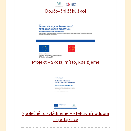
Doučování žáků škol
Projekt - Škola, místo, kde žijeme
Společně to zvládneme – efektivní podpora
a spolupráce