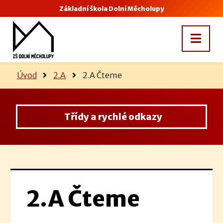
Základní škola Dolní Měcholupy
Úvod
2.A
2.A Čteme
Třídy a rychlé odkazy
2.A Čteme