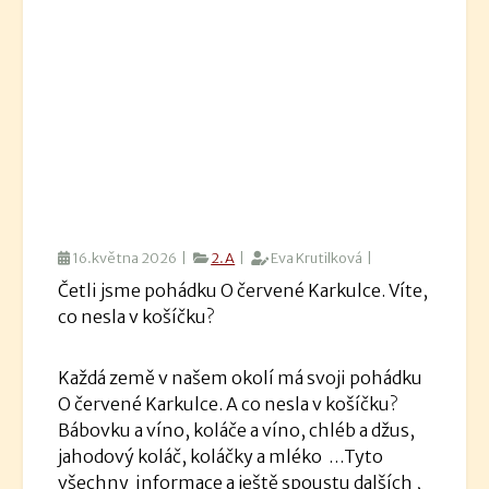
16.května 2026 |
2.A
|
Eva Krutilková |
Četli jsme pohádku O červené Karkulce. Víte,
co nesla v košíčku?
Každá země v našem okolí má svoji pohádku
O červené Karkulce. A co nesla v košíčku?
Bábovku a víno, koláče a víno, chléb a džus,
jahodový koláč, koláčky a mléko …Tyto
všechny informace a ještě spoustu dalších ,