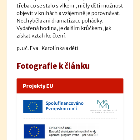
třeba co se stalo s vlkem , měly děti možnost
objevit v knihách a vzájemně je porovnávat.
Nechyběla ani dramatizace pohádky.
Vydařená hodina, je dalším krůčkem, jak
získat vztah ke čtení.
p. uč. Eva , Karolínka a děti
Fotografie k článku
Projekty EU