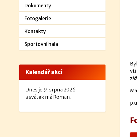
Dokumenty
Fotogalerie
Kontakty
Sportovní hala
Byl
vti
Kalendář akcí
záž
Dnes je 9. srpna 2026
Ma
a svátek má Roman.
p.u
F