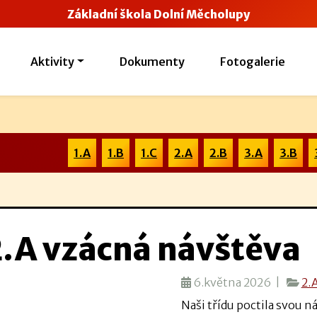
Základní škola Dolní Měcholupy
Aktivity
Dokumenty
Fotogalerie
1.A
1.B
1.C
2.A
2.B
3.A
3.B
2.A vzácná návštěva
6.května 2026 |
2.
Naši třídu poctila svou 