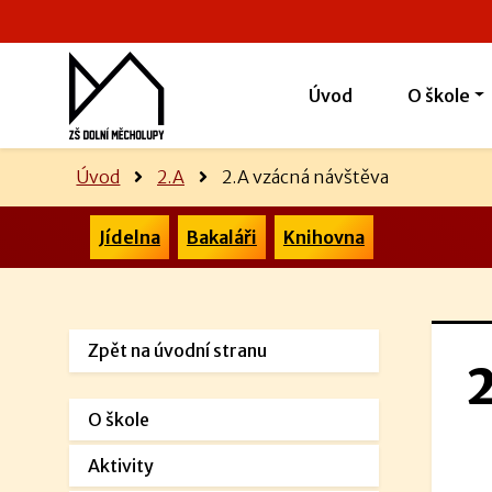
Úvod
O škole
Úvod
2.A
2.A vzácná návštěva
Jídelna
Bakaláři
Knihovna
Zpět na úvodní stranu
O škole
Aktivity