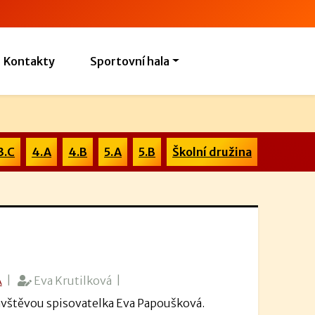
Kontakty
Sportovní hala
3.C
4.A
4.B
5.A
5.B
Školní družina
A
|
Eva Krutilková |
návštěvou spisovatelka Eva Papoušková.