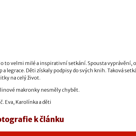
o to velmi milé a inspirativní setkání. Spousta vyprávění,
p a legrace. Děti získaly podpisy do svých knih. Taková setkán
itky na celý život.
linové makronky nesměly chybět.
č. Eva, Karolínka a děti
otografie k článku