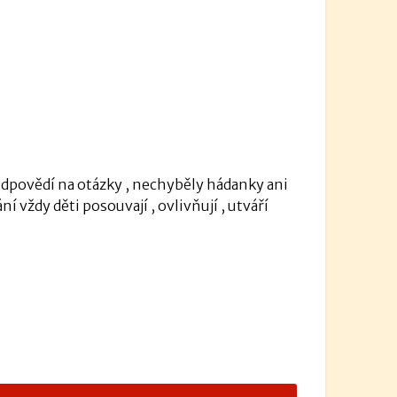
 odpovědí na otázky , nechyběly hádanky ani
í vždy děti posouvají , ovlivňují , utváří