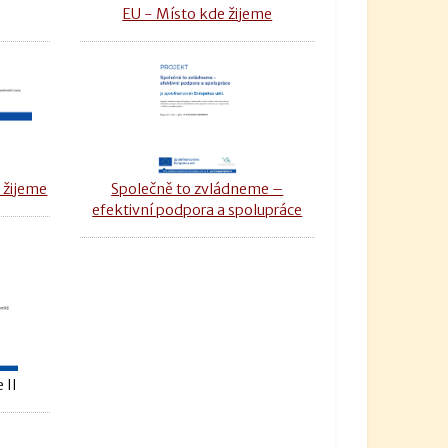
u
EU - Místo kde žijeme
 žijeme
Společně to zvládneme –
efektivní podpora a spolupráce
 II