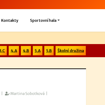
Kontakty
Sportovní hala
3.C
4.A
4.B
5.A
5.B
Školní družina
|
Martina Sobotková |