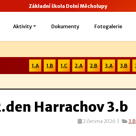
Základní škola Dolní Měcholupy
Aktivity
Dokumenty
Fotogalerie
1.A
1.B
1.C
2.A
2.B
3.A
3.B
2.den Harrachov 3.b
2.června 2026 |
3.B