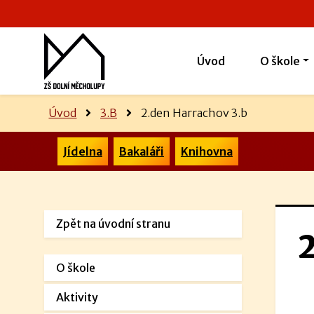
Úvod
O škole
Úvod
3.B
2.den Harrachov 3.b
Jídelna
Bakaláři
Knihovna
Zpět na úvodní stranu
O škole
Aktivity