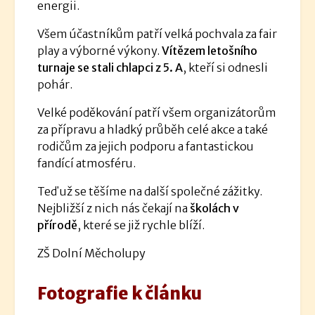
energii.
Všem účastníkům patří velká pochvala za fair
play a výborné výkony.
Vítězem letošního
turnaje se stali chlapci z 5. A
, kteří si odnesli
pohár.
Velké poděkování patří všem organizátorům
za přípravu a hladký průběh celé akce a také
rodičům za jejich podporu a fantastickou
fandící atmosféru.
Teď už se těšíme na další společné zážitky.
Nejbližší z nich nás čekají na
školách v
přírodě
, které se již rychle blíží.
ZŠ Dolní Měcholupy
Fotografie k článku