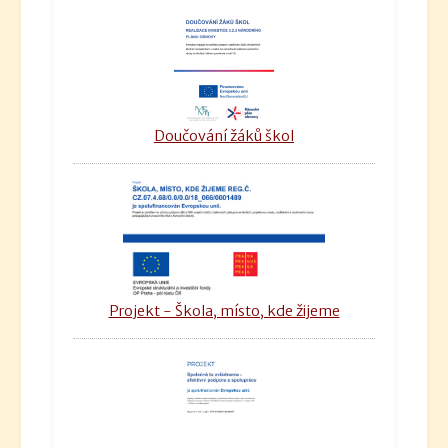
Doučování žáků škol
Projekt - Škola, místo, kde žijeme