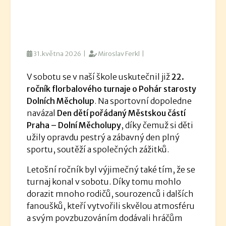
31.května 2026 |
Miroslav Ferkl |
V sobotu se v naší škole uskutečnil již
22.
ročník florbalového turnaje o Pohár starosty
Dolních Měcholup
. Na sportovní dopoledne
navázal
Den dětí pořádaný Městskou částí
Praha – Dolní Měcholupy
, díky čemuž si děti
užily opravdu pestrý a zábavný den plný
sportu, soutěží a společných zážitků.
Letošní ročník byl výjimečný také tím, že se
turnaj konal v sobotu. Díky tomu mohlo
dorazit mnoho rodičů, sourozenců i dalších
fanoušků, kteří vytvořili skvělou atmosféru
a svým povzbuzováním dodávali hráčům