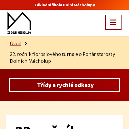
Základní škola Dolní Měcholupy
Úvod
22. ročník florbalového turnaje o Pohár starosty
Dolních Měcholup
Třídy a rychlé odkazy