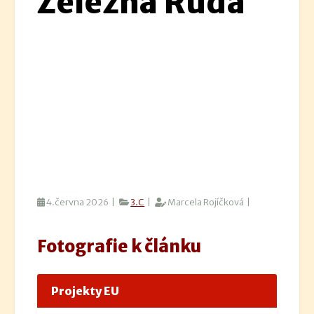
Železná Ruda
4.června 2026 |
3.C
|
Marcela Rojíčková |
Fotografie k článku
Projekty EU