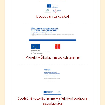
Doučování žáků škol
Projekt - Škola, místo, kde žijeme
Společně to zvládneme – efektivní podpora
a spolupráce