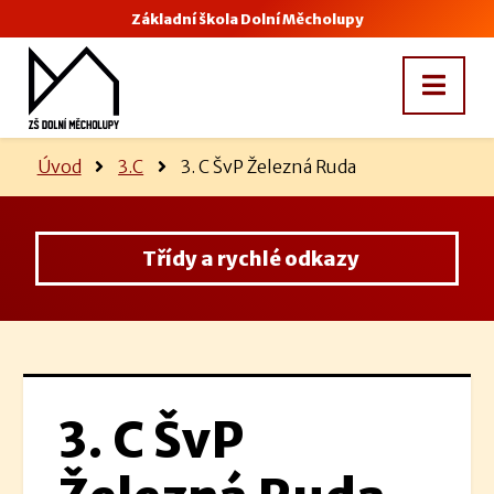
Základní škola Dolní Měcholupy
Úvod
3.C
3. C ŠvP Železná Ruda
Třídy a rychlé odkazy
3. C ŠvP