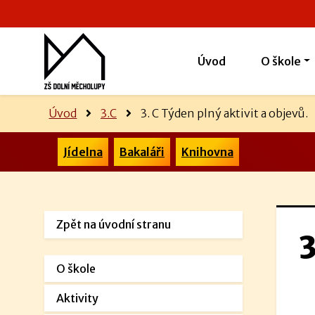
Úvod
O škole
Úvod
3.C
3. C Týden plný aktivit a objevů.
Jídelna
Bakaláři
Knihovna
Zpět na úvodní stranu
3
O škole
Aktivity