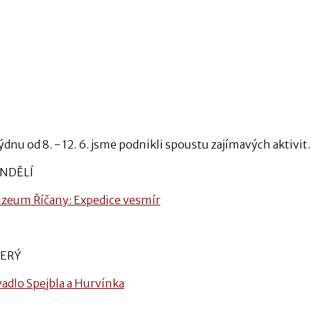
ýdnu od 8. - 12. 6. jsme podnikli spoustu zajímavých aktivit
NDĚLÍ
zeum Říčany: Expedice vesmír
ERÝ
vadlo Spejbla a Hurvínka