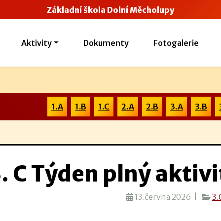
Základní škola Dolní Měcholupy
Aktivity
Dokumenty
Fotogalerie
1.A
1.B
1.C
2.A
2.B
3.A
3.B
. C Týden plný aktivi
13.června 2026 |
3.