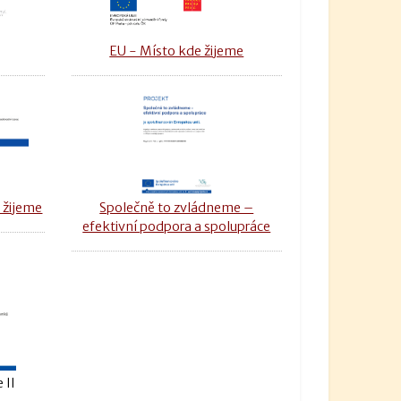
u
EU - Místo kde žijeme
 žijeme
Společně to zvládneme –
efektivní podpora a spolupráce
 II