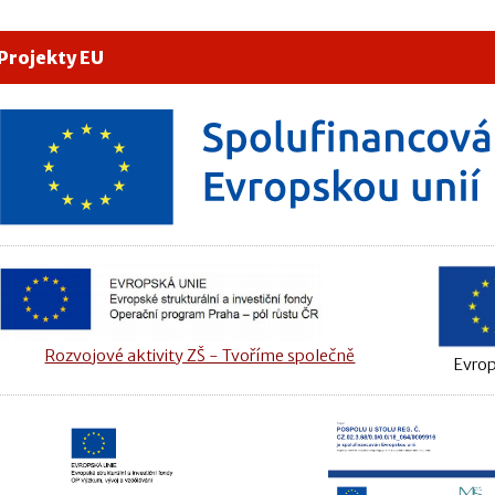
Projekty EU
Rozvojové aktivity ZŠ - Tvoříme společně
Evrop