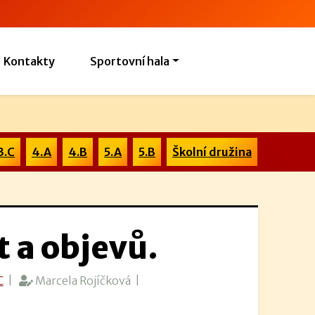
Kontakty
Sportovní hala
3.C
4.A
4.B
5.A
5.B
Školní družina
t a objevů.
C
|
Marcela Rojíčková |