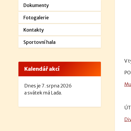
Dokumenty
Fotogalerie
Kontakty
Sportovní hala
V t
Kalendář akcí
PO
Mu
Dnes je 7. srpna 2026
a svátek má Lada.
ÚT
Di