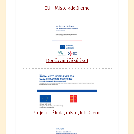
EU - Místo kde žijeme
Doučování žáků škol
Projekt - Škola, místo, kde žijeme