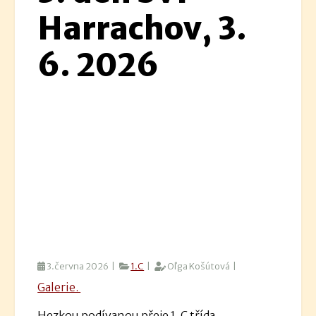
Harrachov, 3.
6. 2026
3.června 2026 |
1.C
|
Oľga Košútová |
Galerie.
Hezkou podívanou přeje 1. C třída.