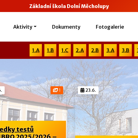
Základní škola Dolní Měcholupy
Aktivity
Dokumenty
Fotogalerie
1.A
1.B
1.C
2.A
2.B
3.A
3.B
.
1
23.6.
edky testů
BRO 2025/2026 –