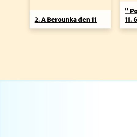
" P
2. A Berounka den 11
11. 