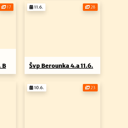
17
11.6.
28
. B
Švp Berounka 4.a 11.6.
10.6.
23