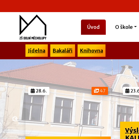
Úvod
O škole
Jídelna
Bakaláři
Knihovna
28.6.
47
23.6
Výsl
 ve
KALI