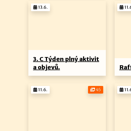
13.6.
11.
3. C Týden plný aktivit
a objevů.
Raf
11.6.
45
11.