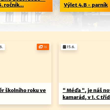
5. ročník...
Výlet 4.B - parník
6.
16
15.6.
ěr školního roku ve
" Méďa ", je náš n
kamarád, v 1. C tříd