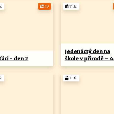
6.
10
11.6.
Jedenáctý den na
ťáci - den 2
škole v přírodě – 4
6.
11.6.