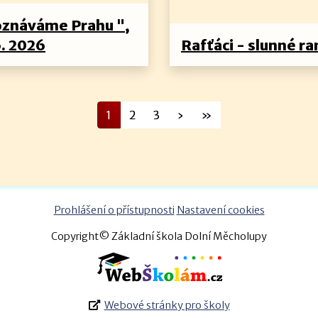
oznáváme Prahu ",
6. 2026
Rafťáci - slunné ra
1
2
3
›
»
Prohlášení o přístupnosti
Nastavení cookies
Copyright© Základní škola Dolní Měcholupy
Webové stránky pro školy