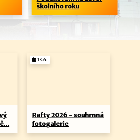
školního roku
4.
13.6.
ový
Rafty 2026 - souhrnná
ě...
fotogalerie