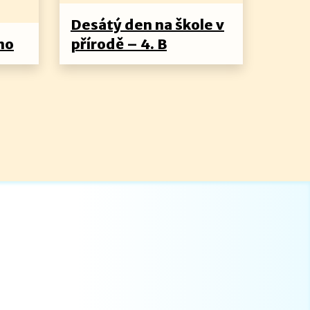
Desátý den na škole v
no
přírodě – 4. B