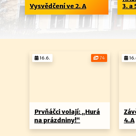
..
Vysvědčení ve 2. A
3. a 
16.6.
74
16.
Prvňáčci volají: „Hurá
Záv
na prázdniny!“
4.A