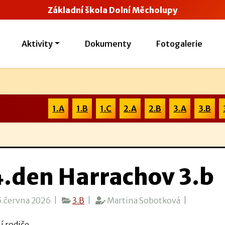
Základní škola Dolní Měcholupy
Aktivity
Dokumenty
Fotogalerie
1.A
1.B
1.C
2.A
2.B
3.A
3.B
4.den Harrachov 3.b
.června 2026 |
3.B
|
Martina Sobotková |
í rodiče,