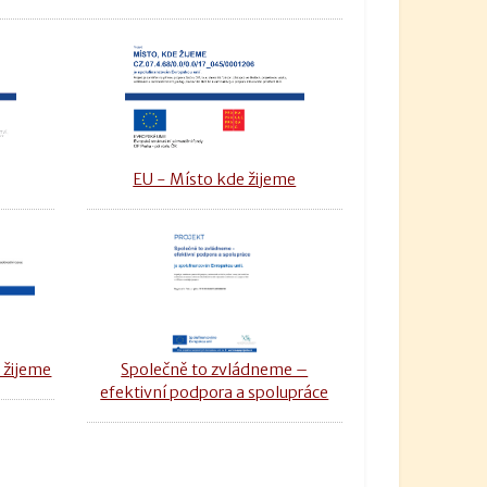
u
EU - Místo kde žijeme
 žijeme
Společně to zvládneme –
efektivní podpora a spolupráce