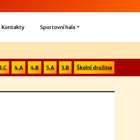
Kontakty
Sportovní hala
3.C
4.A
4.B
5.A
5.B
Školní družina