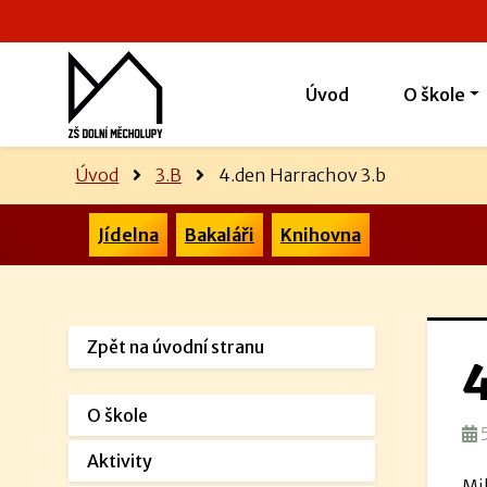
Úvod
O škole
Úvod
3.B
4.den Harrachov 3.b
Jídelna
Bakaláři
Knihovna
Zpět na úvodní stranu
O škole
5
Aktivity
Mil