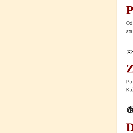
P
Odp
sta

Z
Po 
Kaž

D