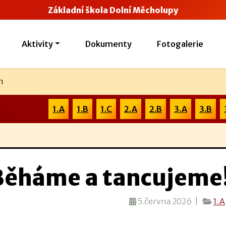
Základní škola Dolní Měcholupy
Aktivity
Dokumenty
Fotogalerie
n
1.A
1.B
1.C
2.A
2.B
3.A
3.B
Běháme a tancujeme!
5.června 2026 |
1.A