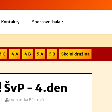
Kontakty
Sportovní hala
3.C
4.A
4.B
5.A
5.B
Školní družina
 ŠvP - 4.den
|
Veronika Bártová |