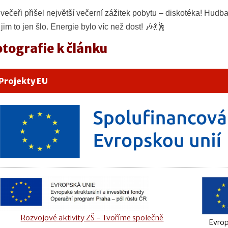
večeři přišel největší večerní zážitek pobytu –
diskotéka
! Hudba
 jim to jen šlo. Energie bylo víc než dost! 🎶💃🕺
otografie k článku
Projekty EU
Rozvojové aktivity ZŠ - Tvoříme společně
Evrop