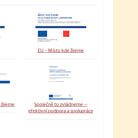
u
EU - Místo kde žijeme
 žijeme
Společně to zvládneme –
efektivní podpora a spolupráce