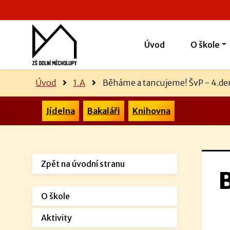
Úvod
O škole
Úvod
1.A
Běháme a tancujeme! ŠvP - 4.de
Jídelna
Bakaláři
Knihovna
Zpět na úvodní stranu
O škole
Aktivity