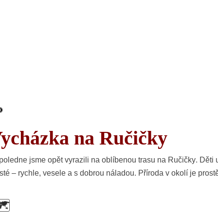

ycházka na Ručičky
oledne jsme opět vyrazili na oblíbenou trasu na
Ručičky
. Děti
isté – rychle, vesele a s dobrou náladou. Příroda v okolí je pros
️