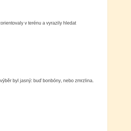
zorientovaly v terénu a vyrazily hledat
 výběr byl jasný: buď
bonbóny
, nebo
zmrzlina
.