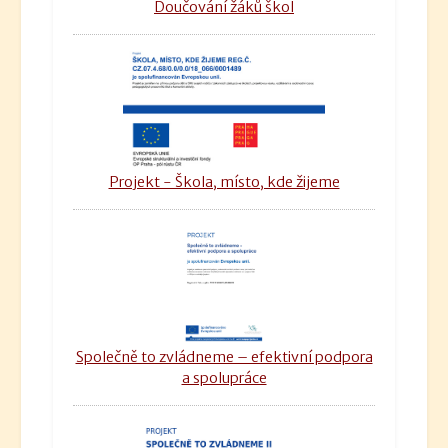
Doučování žáků škol
Projekt - Škola, místo, kde žijeme
Společně to zvládneme – efektivní podpora
a spolupráce