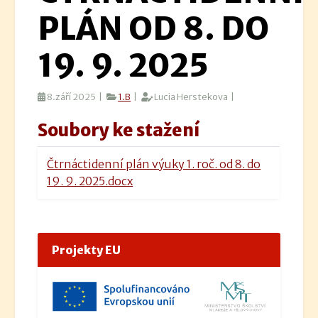
PLÁN OD 8. DO
19. 9. 2025
8.září 2025 |
1.B
|
Lucia Herstekova |
Soubory ke stažení
Čtrnáctidenní plán výuky 1. roč. od 8. do
19. 9. 2025.docx
Projekty EU