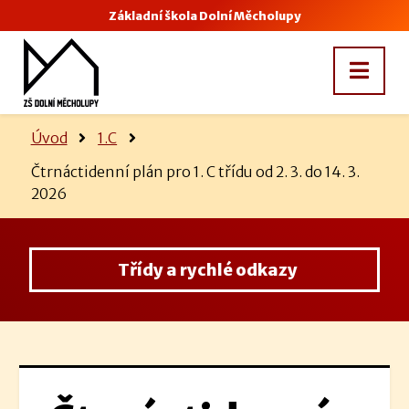
Základní škola Dolní Měcholupy
Úvod
1.C
Čtrnáctidenní plán pro 1. C třídu od 2. 3. do 14. 3.
2026
Třídy a rychlé odkazy