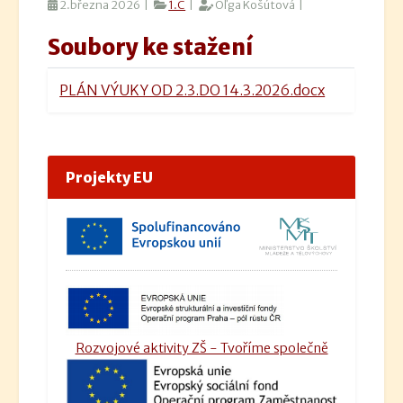
2.března 2026 |
1.C
|
Oľga Košútová |
Soubory ke stažení
PLÁN VÝUKY OD 2.3.DO 14.3.2026.docx
Projekty EU
Rozvojové aktivity ZŠ - Tvoříme společně