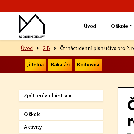
Úvod
O škole
Úvod
2.B
Čtrnáctidenní plán učiva pro 2. r
Jídelna
Bakaláři
Knihovna
Zpět na úvodní stranu
Č
O škole
r
Aktivity