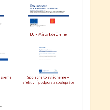
u
EU - Místo kde žijeme
 žijeme
Společně to zvládneme –
efektivní podpora a spolupráce