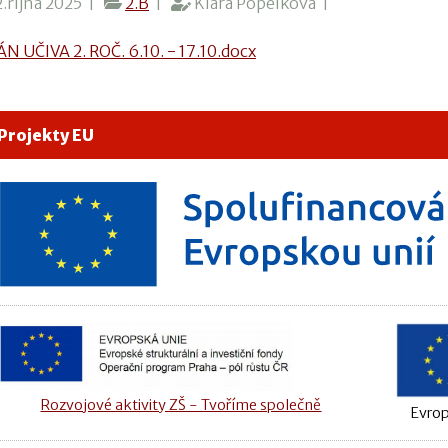
.října 2025 |
2.B
|
Klára Popelková |
N UČIVA 2. ROČ. 6.10. - 17.10.docx
Projekty EU
Rozvojové aktivity ZŠ - Tvoříme společně
Evrop