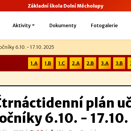
Základní škola Dolní Měcholupy
Aktivity
Dokumenty
Fotogalerie
očníky 6.10. - 17.10. 2025
1.A
1.B
1.C
2.A
2.B
3.A
3.B
trnáctidenní plán uč
očníky 6.10. - 17.10