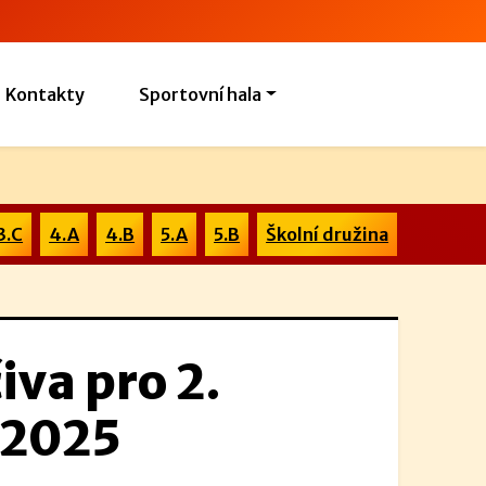
Kontakty
Sportovní hala
3.C
4.A
4.B
5.A
5.B
Školní družina
iva pro 2.
. 2025