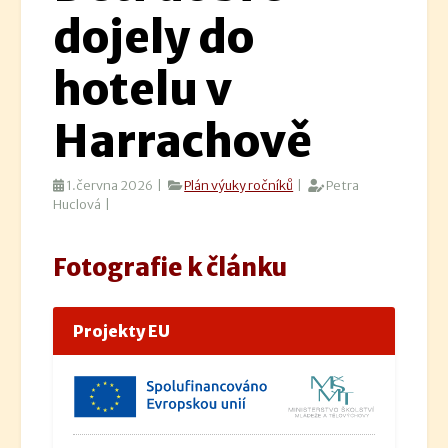
dojely do
hotelu v
Harrachově
1.června 2026 |
Plán výuky ročníků
|
Petra
Huclová |
Fotografie k článku
Projekty EU