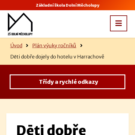
Základní škola Dolní Měcholupy
Úvod
Plán výuky ročníků
Dēti dobře dojely do hotelu v Harrachově
Třídy a rychlé odkazy
Dēti dobře