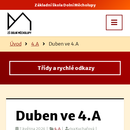
Základní škola Dolní Měcholupy
Úvod
4.A
Duben ve 4.A
Třídy a rychlé odkazy
Duben ve 4.A
7.května 2026 |
4.A
|
Iva Kuchařová |