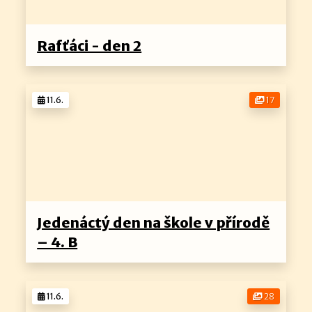
Rafťáci - den 2
11.6.
17
Jedenáctý den na škole v přírodě
– 4. B
11.6.
28