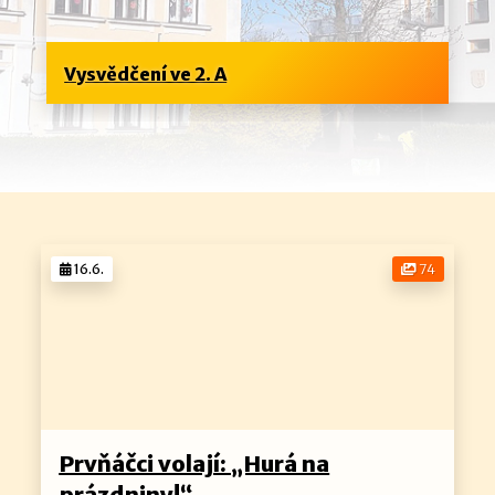
Vysvědčení ve 2. A
16.6.
74
Prvňáčci volají: „Hurá na
prázdniny!“