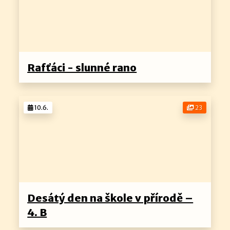
Rafťáci - slunné rano
10.6.
23
Desátý den na škole v přírodě –
4. B