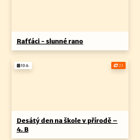
Rafťáci - slunné rano
10.6.
23
Desátý den na škole v přírodě –
4. B