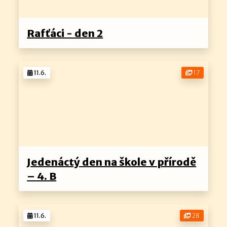
Rafťáci - den 2
11.6.
17
Jedenáctý den na škole v přírodě
– 4. B
11.6.
28