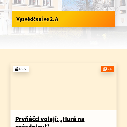
Vysvědčení ve 2. A
16.6.
74
Prvňáčci volají: „Hurá na
prázdniny!“