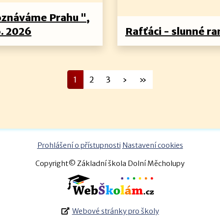
oznáváme Prahu ",
6. 2026
Rafťáci - slunné ra
1
2
3
›
»
Prohlášení o přístupnosti
Nastavení cookies
Copyright© Základní škola Dolní Měcholupy
Webové stránky pro školy