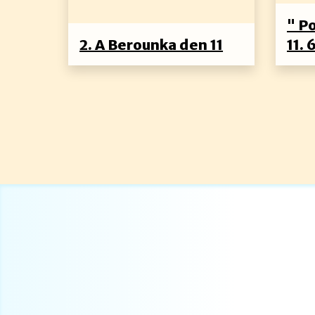
" P
2. A Berounka den 11
11. 