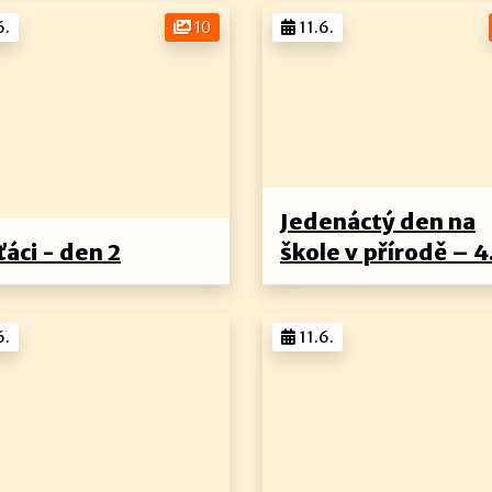
6.
10
11.6.
Jedenáctý den na
ťáci - den 2
škole v přírodě – 4
6.
11.6.