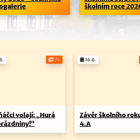
galerie
školním roce 2026/
6.
74
16.6.
áčci volají: „Hurá
Závěr školního rok
prázdniny!“
4.A