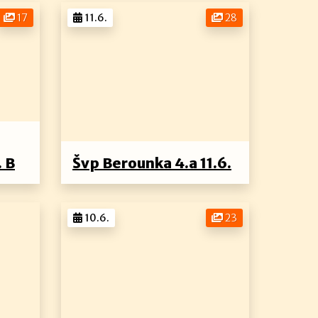
17
11.6.
28
. B
Švp Berounka 4.a 11.6.
10.6.
23