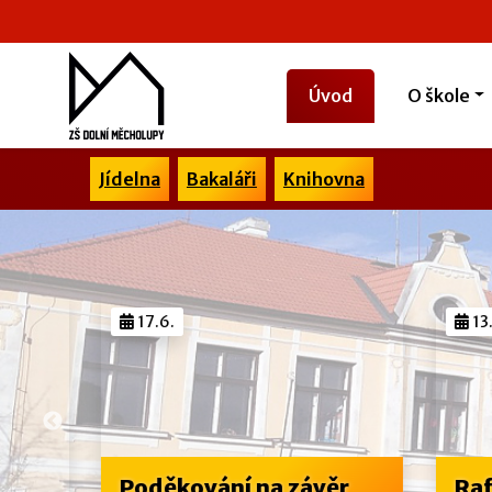
Úvod
O škole
Jídelna
Bakaláři
Knihovna
15
17.6.
13.6
Poděkování na závěr
Raft