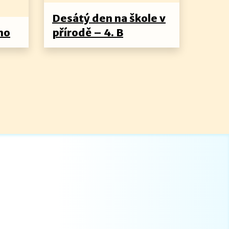
Desátý den na škole v
no
přírodě – 4. B