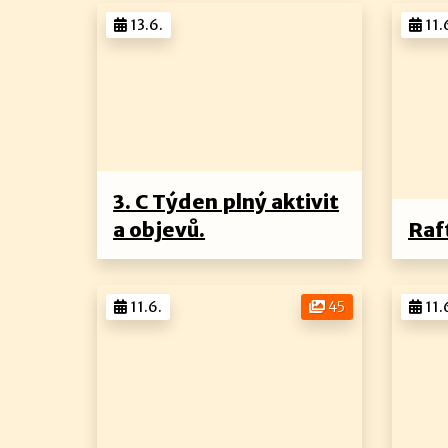
13.6.
11.
3. C Týden plný aktivit
a objevů.
Raf
11.6.
45
11.