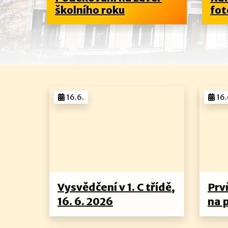
školního roku
foto
16.6.
16.
Vysvědčení v 1. C třídě,
Prvň
16. 6. 2026
na 