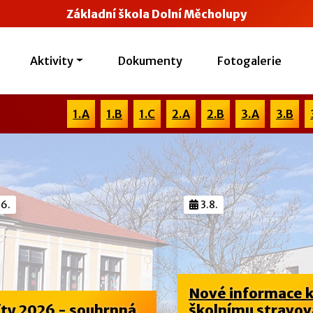
Základní škola Dolní Měcholupy
Aktivity
Dokumenty
Fotogalerie
1.A
1.B
1.C
2.A
2.B
3.A
3.B
.
3.8.
Nové informace k
y 2026 - souhrnná
školnímu stravová