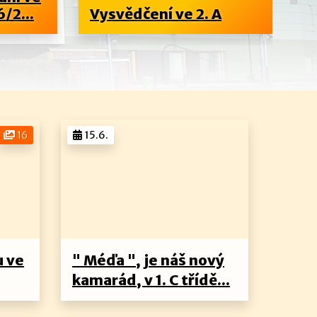
2...
Vysvědčení ve 2. A
3. 
16
15.6.
u ve
" Méďa ", je náš nový
kamarád, v 1. C třídě...