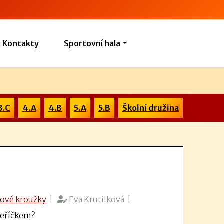
Kontakty
Sportovní hala
3.C
4.A
4.B
5.A
5.B
Školní družina
ové kroužky
|
Eva Krutilková |
 peříčkem?