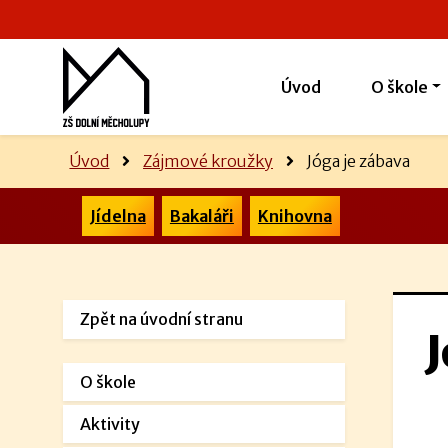
Úvod
O škole
Úvod
Zájmové kroužky
Jóga je zábava
Jídelna
Bakaláři
Knihovna
Zpět na úvodní stranu
J
O škole
Aktivity