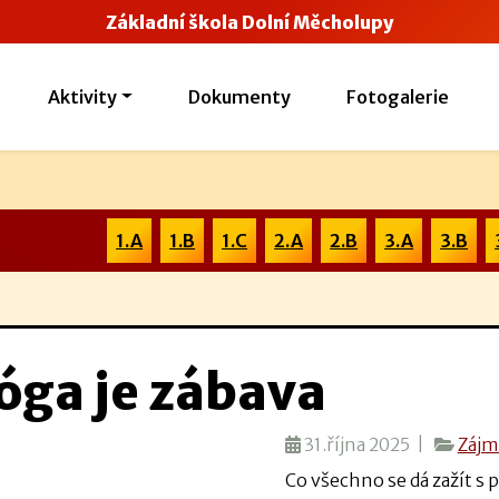
Základní škola Dolní Měcholupy
Aktivity
Dokumenty
Fotogalerie
1.A
1.B
1.C
2.A
2.B
3.A
3.B
óga je zábava
31.října 2025 |
Zájm
Co všechno se dá zažít s