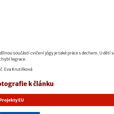
ílnou součástí cvičení jógy je také práce s dechem. U dětí
chybí legrace.
č. Eva Krutilková
otografie k článku
Projekty EU