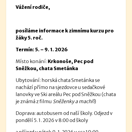
Vážení rodiče,
posíláme informace k zimnímu kurzu pro
žáky 5. roč.
Termín: 5. – 9. 1. 2026
Místo konání:
Krkonoše, Pec pod
Sněžkou, chata Smetánka
Ubytování: horská chata Smetánka se
nachází přímo na sjezdovce u sedačkové
lanovky ve Ski areálu Pec pod Sněžkou (chata
je známá z filmu
Sněženky a machři
)
Doprava: autobusem od naší školy. Odjezd v
pondělí 5. 1. 2026 v 8:00 od školy
a příjezd v pátek 9. 1. 2026 v cca 19:00