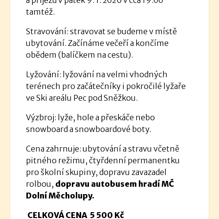
tamtéž.
Stravování: stravovat se budeme v místě
ubytování.
Začínáme večeří a končíme
obědem (balíčkem na cestu).
Lyžování: lyžování na velmi vhodných
terénech pro začátečníky i pokročilé lyžaře
ve Ski areálu Pec pod Sněžkou.
Výzbroj: lyže, hole a přeskáče nebo
snowboard a snowboardové boty.
Cena zahrnuje: ubytování a stravu včetně
pitného režimu, čtyřdenní permanentku
pro školní skupiny, dopravu zavazadel
rolbou,
dopravu autobusem hradí MČ
Dolní Měcholupy.
CELKOVÁ CENA 5 500 Kč