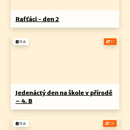
Rafťáci - den 2
11.6.
17
Jedenáctý den na škole v přírodě
– 4. B
11.6.
28