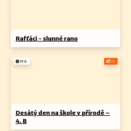
Rafťáci - slunné rano
10.6.
23
Desátý den na škole v přírodě –
4. B