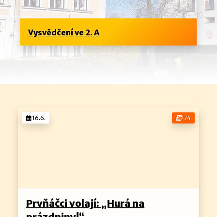
Vysvědčení ve 2. A
16.6.
74
Prvňáčci volají: „Hurá na
prázdniny!“