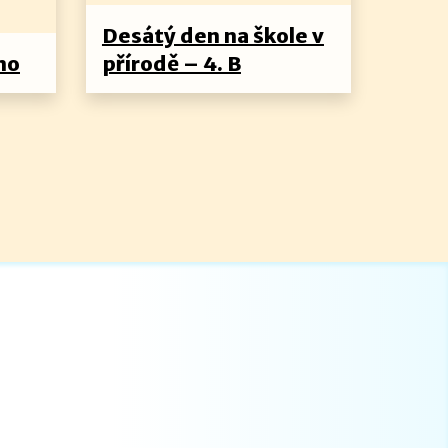
Desátý den na škole v
no
přírodě – 4. B