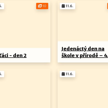
6.
10
11.6.
Jedenáctý den na
ťáci - den 2
škole v přírodě – 4
6.
11.6.