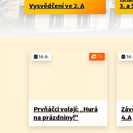
..
Vysvědčení ve 2. A
3. a 
16.6.
74
16.
Prvňáčci volají: „Hurá
Záv
na prázdniny!“
4.A