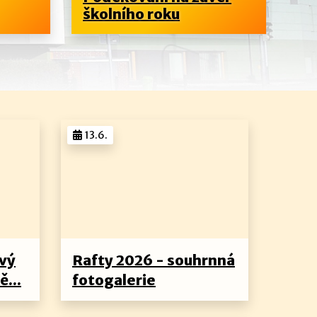
školního roku
4.
13.6.
ový
Rafty 2026 - souhrnná
ě...
fotogalerie