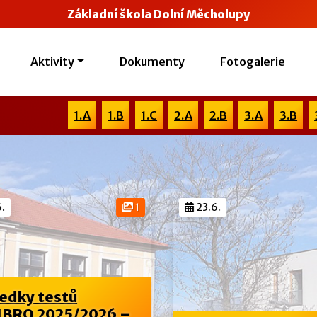
Základní škola Dolní Měcholupy
Aktivity
Dokumenty
Fotogalerie
1.A
1.B
1.C
2.A
2.B
3.A
3.B
.
1
23.6.
edky testů
BRO 2025/2026 –