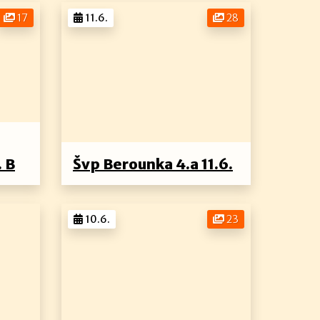
17
11.6.
28
. B
Švp Berounka 4.a 11.6.
10.6.
23