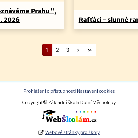
oznáváme Prahu ",
6. 2026
Rafťáci - slunné ra
1
2
3
›
»
Prohlášení o přístupnosti
Nastavení cookies
Copyright© Základní škola Dolní Měcholupy
Webové stránky pro školy