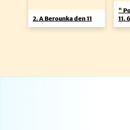
" P
2. A Berounka den 11
11. 