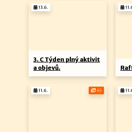
13.6.
11.
3. C Týden plný aktivit
a objevů.
Raf
11.6.
45
11.