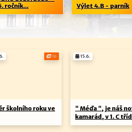
5. ročník...
Výlet 4.B - parník
6.
16
15.6.
ěr školního roku ve
" Méďa ", je náš n
kamarád, v 1. C tříd