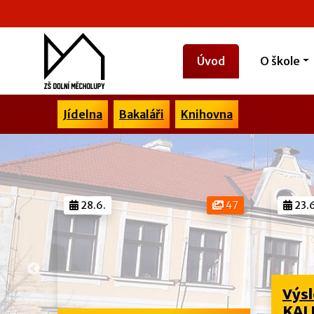
Úvod
O škole
Jídelna
Bakaláři
Knihovna
28.6.
47
23.6
Výsl
 ve
KALI