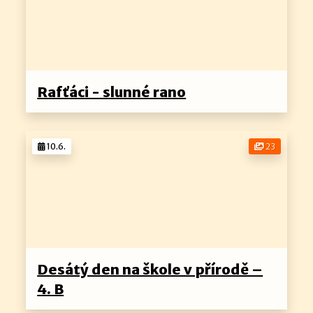
Rafťáci - slunné rano
10.6.
23
Desátý den na škole v přírodě –
4. B