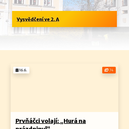
Vysvědčení ve 2. A
16.6.
74
Prvňáčci volají: „Hurá na
prázdniny!“