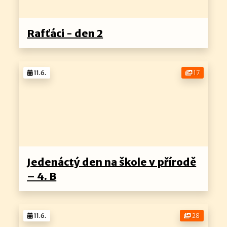
Rafťáci - den 2
11.6.
17
Jedenáctý den na škole v přírodě
– 4. B
11.6.
28