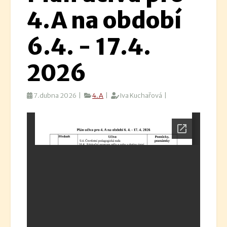
4.A na období
6.4. - 17.4.
2026
7.dubna 2026 |
4.A
|
Iva Kuchařová |