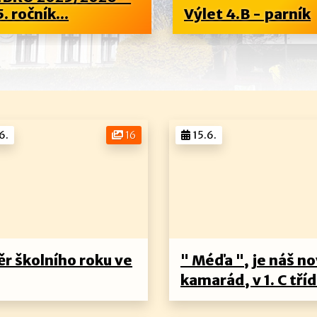
5. ročník...
Výlet 4.B - parník
6.
16
15.6.
ěr školního roku ve
" Méďa ", je náš n
kamarád, v 1. C tříd