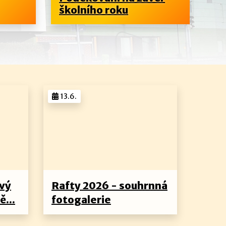
školního roku
4.
13.6.
ový
Rafty 2026 - souhrnná
ě...
fotogalerie