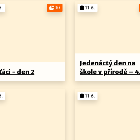
6.
10
11.6.
Jedenáctý den na
ťáci - den 2
škole v přírodě – 4
6.
11.6.