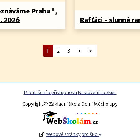
oznáváme Prahu ",
6. 2026
Rafťáci - slunné ra
1
2
3
›
»
Prohlášení o přístupnosti
Nastavení cookies
Copyright© Základní škola Dolní Měcholupy
Webové stránky pro školy