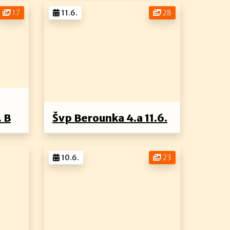
17
11.6.
28
. B
Švp Berounka 4.a 11.6.
10.6.
23