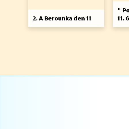
" P
2. A Berounka den 11
11. 