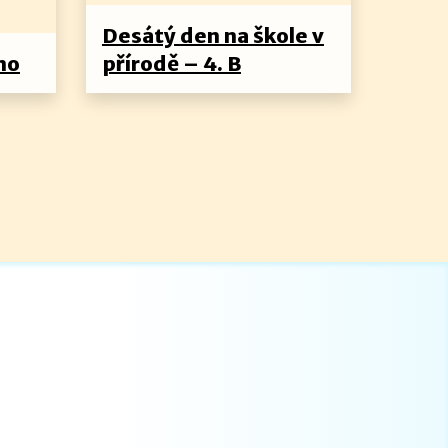
Desátý den na škole v
no
přírodě – 4. B