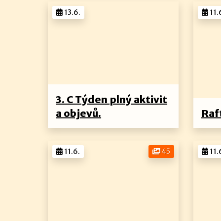
13.6.
11.
3. C Týden plný aktivit
a objevů.
Raf
11.6.
45
11.