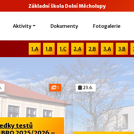
Základní škola Dolní Měcholupy
Aktivity
Dokumenty
Fotogalerie
1.A
1.B
1.C
2.A
2.B
3.A
3.B
.
1
23.6.
edky testů
BRO 2025/2026 –