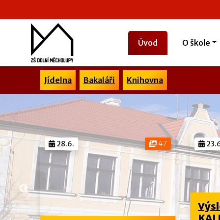
Úvod
O škole
Jídelna
Bakaláři
Knihovna
28.6.
47
23.6
Výsl
 ve
KALI