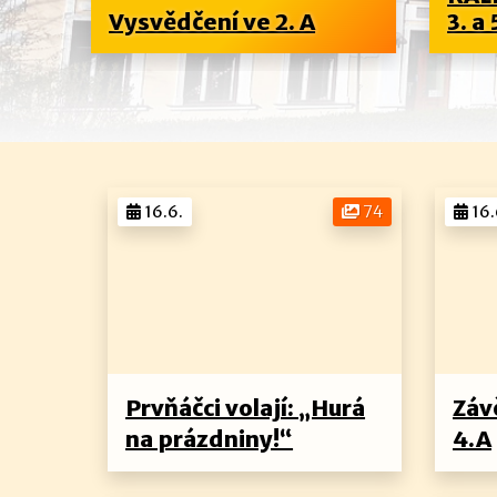
..
Vysvědčení ve 2. A
3. a 
16.6.
74
16.
Prvňáčci volají: „Hurá
Záv
na prázdniny!“
4.A