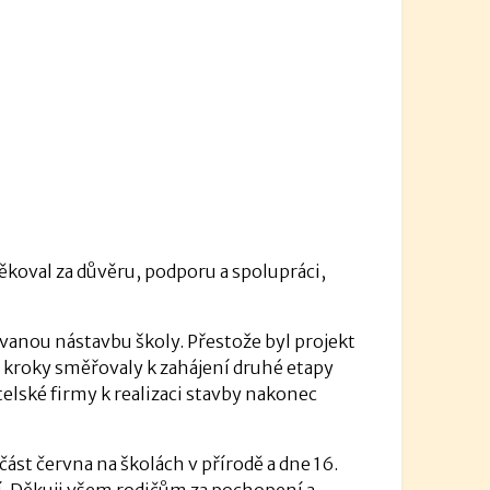
koval za důvěru, podporu a spolupráci,
vanou nástavbu školy. Přestože byl projekt
í kroky směřovaly k zahájení druhé etapy
telské firmy k realizaci stavby nakonec
část června na školách v přírodě a dne 16.
í. Děkuji všem rodičům za pochopení a