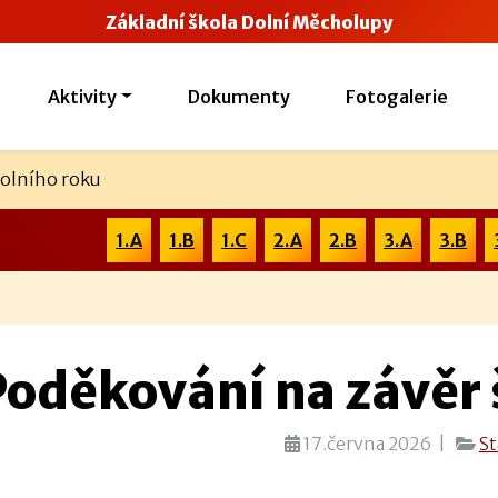
Základní škola Dolní Měcholupy
Aktivity
Dokumenty
Fotogalerie
kolního roku
1.A
1.B
1.C
2.A
2.B
3.A
3.B
Poděkování na závěr 
17.června 2026 |
St