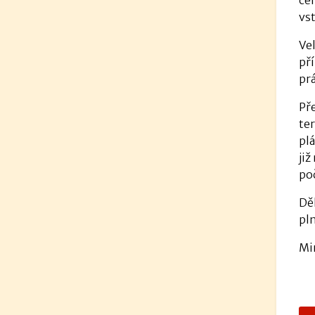
vst
Vel
př
pr
Př
ter
pl
ji
po
Dě
pl
Mi