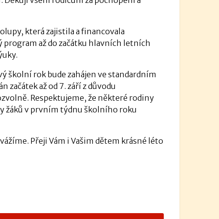
upy, která zajistila a financovala
ý program až do začátku hlavních letních
ýuky.
ový školní rok bude zahájen ve standardním
n začátek až od 7. září z důvodu
ozvolně. Respektujeme, že některé rodiny
upy žáků v prvním týdnu školního roku
 vážíme. Přeji Vám i Vašim dětem krásné léto