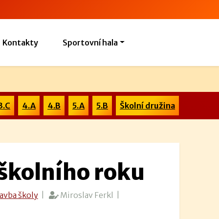
Kontakty
Sportovní hala
3.C
4.A
4.B
5.A
5.B
Školní družina
školního roku
avba školy
|
Miroslav Ferkl |