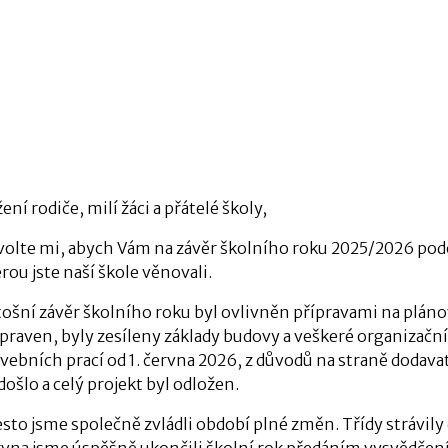
ení rodiče, milí žáci a přátelé školy,
volte mi, abych Vám na závěr školního roku 2025/2026 podě
rou jste naší škole věnovali.
tošní závěr školního roku byl ovlivněn přípravami na pláno
ipraven, byly zesíleny základy budovy a veškeré organizačn
vebních prací od 1. června 2026, z důvodů na straně dodava
ošlo a celý projekt byl odložen.
sto jsme společně zvládli období plné změn. Třídy strávily 
rvna jsme úspěšně ukončili školní rok předáním vysvědčen