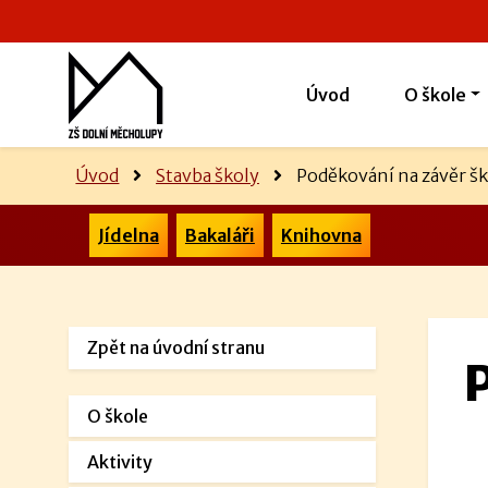
Úvod
O škole
Úvod
Stavba školy
Poděkování na závěr š
Jídelna
Bakaláři
Knihovna
Zpět na úvodní stranu
O škole
Aktivity