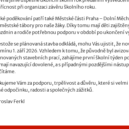
řícnost při organizaci závěru školního roku.
ké poděkování patří také Městské části Praha – Dolní Měchol
íměstské tábory pro naše žáky. Díky tomu mají děti zajištěn
ázdnin a rodiče potřebnou podporu v období po ukončení v
estože se plánovaná stavba odkládá, mohu Vás ujistit, že n
mínu 1. září 2026. Vzhledem k tomu, že původně byl avizová
ánovaných stavebních prací, zahájíme první školní týden p
ž mají navazující dovolené, a s případnými pozdějšími nást
čítáme.
kujeme Vám za podporu, trpělivost a důvěru, které si velmi
né odpočinku, radosti a společných zážitků.
roslav Ferkl