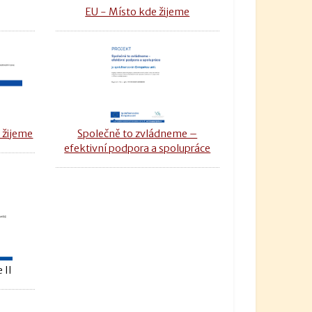
u
EU - Místo kde žijeme
 žijeme
Společně to zvládneme –
efektivní podpora a spolupráce
 II