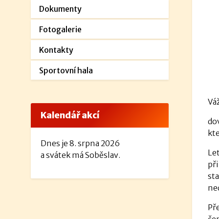
Dokumenty
Fotogalerie
Kontakty
Sportovní hala
Váž
Kalendář akcí
do
kte
Dnes je 8. srpna 2026
Le
a svátek má Soběslav.
př
sta
ned
Pře
če