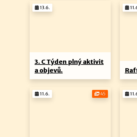
13.6.
11.
3. C Týden plný aktivit
a objevů.
Raf
11.6.
45
11.