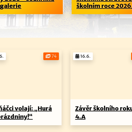
galerie
školním roce 2026/
6.
74
16.6.
áčci volají: „Hurá
Závěr školního rok
prázdniny!“
4.A