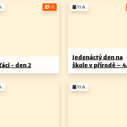
6.
10
11.6.
Jedenáctý den na
ťáci - den 2
škole v přírodě – 4
6.
11.6.