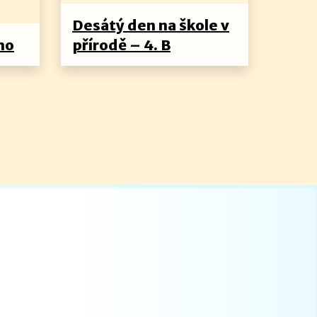
Desátý den na škole v
no
přírodě – 4. B