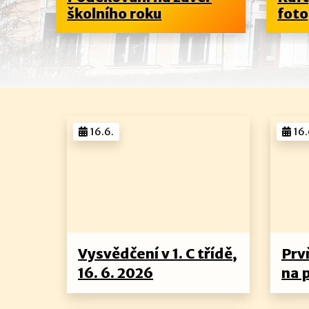
školního roku
foto
16.6.
16.
Vysvědčení v 1. C třídě,
Prvň
16. 6. 2026
na 