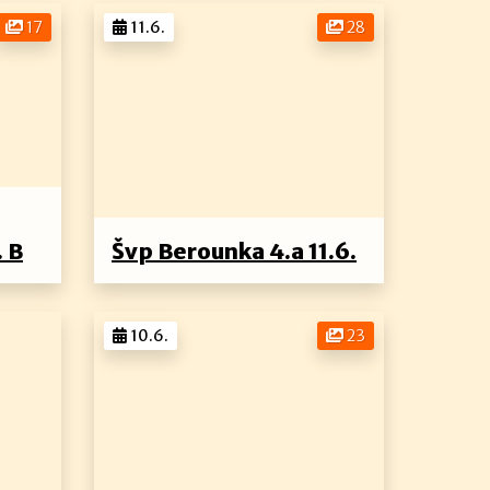
17
11.6.
28
. B
Švp Berounka 4.a 11.6.
10.6.
23