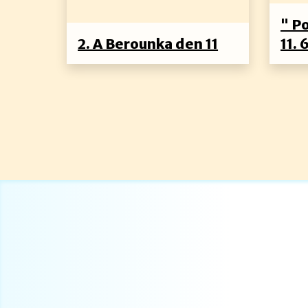
" P
2. A Berounka den 11
11. 