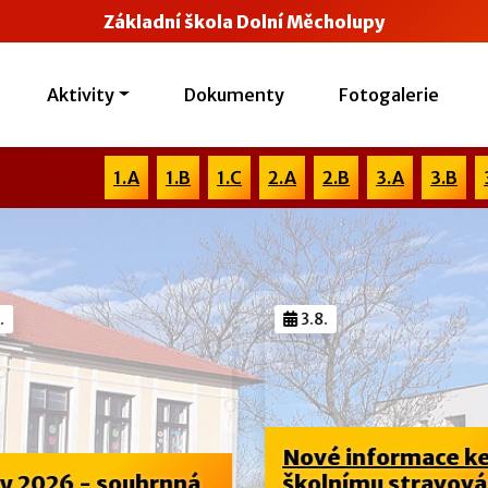
Základní škola Dolní Měcholupy
Aktivity
Dokumenty
Fotogalerie
1.A
1.B
1.C
2.A
2.B
3.A
3.B
.
3.8.
Nové informace k
y 2026 - souhrnná
školnímu stravová