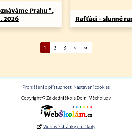
oznáváme Prahu ",
6. 2026
Rafťáci - slunné ra
1
2
3
›
»
Prohlášení o přístupnosti
Nastavení cookies
Copyright© Základní škola Dolní Měcholupy
Webové stránky pro školy