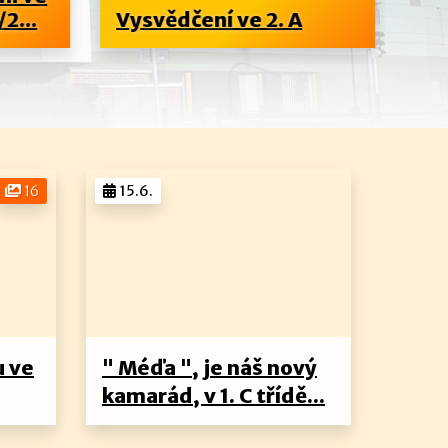
2...
Vysvědčení ve 2. A
3. 
16
15.6.
u ve
" Méďa ", je náš nový
kamarád, v 1. C třídě...