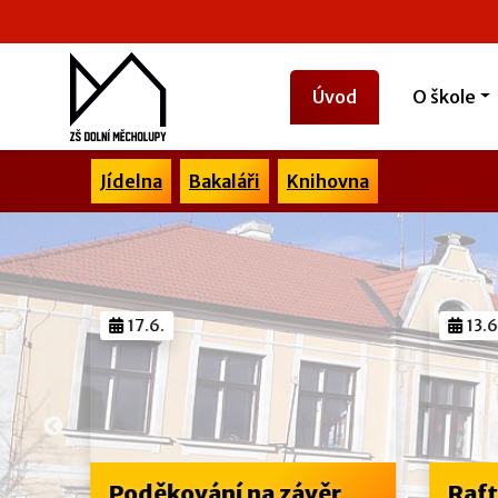
Úvod
O škole
Jídelna
Bakaláři
Knihovna
15
17.6.
13.6
Poděkování na závěr
Raft