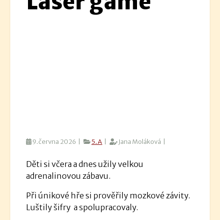
Laser game
9.června 2026 |
5.A
|
Jana Moláková |
Děti si včera a dnes užily velkou
adrenalinovou zábavu.
Při únikové hře si prověřily mozkové závity.
Luštily šifry a spolupracovaly.