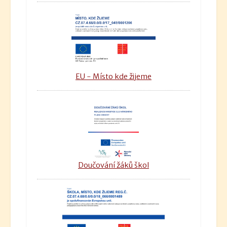
EU - Místo kde žijeme
Doučování žáků škol