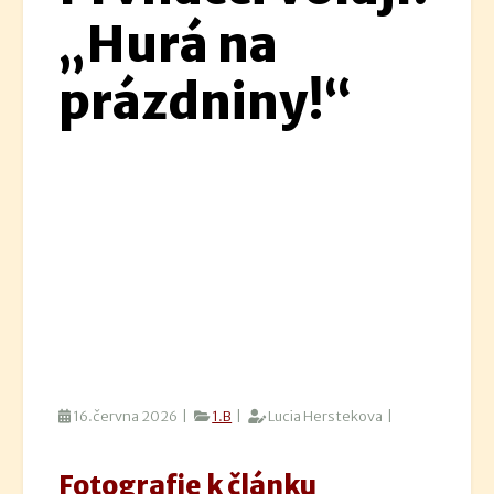
„Hurá na
prázdniny!“
16.června 2026 |
1.B
|
Lucia Herstekova |
Fotografie k článku