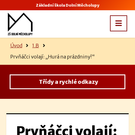
Základní škola Dolní Měcholupy
Úvod
1.B
Prvňáčci volají: „Hurá na prázdniny!“
Třídy a rychlé odkazy
Prvňáčci volají: