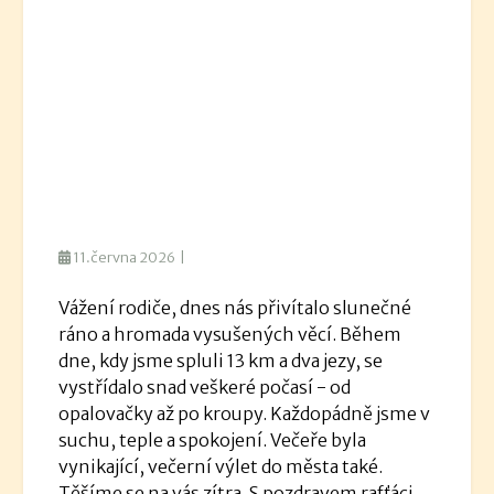
11.června 2026 |
Vážení rodiče, dnes nás přivítalo slunečné
ráno a hromada vysušených věcí. Během
dne, kdy jsme spluli 13 km a dva jezy, se
vystřídalo snad veškeré počasí - od
opalovačky až po kroupy. Každopádně jsme v
suchu, teple a spokojení. Večeře byla
vynikající, večerní výlet do města také.
Těšíme se na vás zítra. S pozdravem rafťáci.