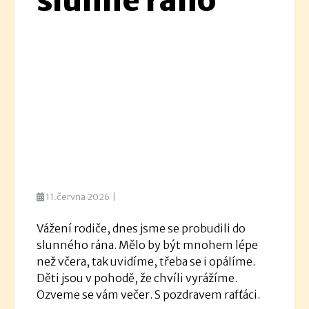
slunné rano
11.června 2026 |
Vážení rodiče, dnes jsme se probudili do
slunného rána. Mělo by být mnohem lépe
než včera, tak uvidíme, třeba se i opálíme.
Děti jsou v pohodě, že chvíli vyrážíme.
Ozveme se vám večer. S pozdravem rafťáci.