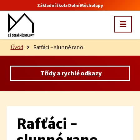
Základní škola Dolní Měcholupy
Úvod
Rafťáci - slunné rano
Třídy a rychlé odkazy
Rafťáci -