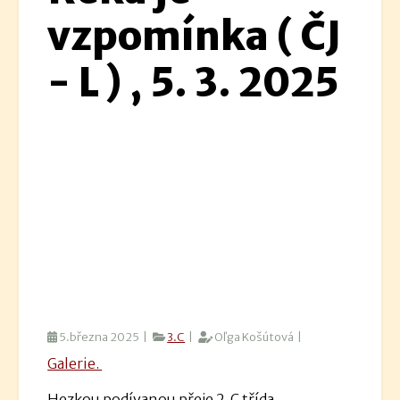
vzpomínka ( ČJ
- L ) , 5. 3. 2025
5.března 2025 |
3.C
|
Oľga Košútová |
Galerie.
Hezkou podívanou přeje 2. C třída.