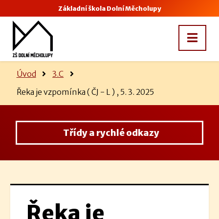
Základní škola Dolní Měcholupy
Úvod
3.C
Řeka je vzpomínka ( ČJ - L ) , 5. 3. 2025
Třídy a rychlé odkazy
Řeka je