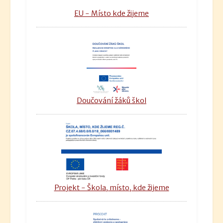
EU - Místo kde žijeme
Doučování žáků škol
Projekt - Škola, místo, kde žijeme