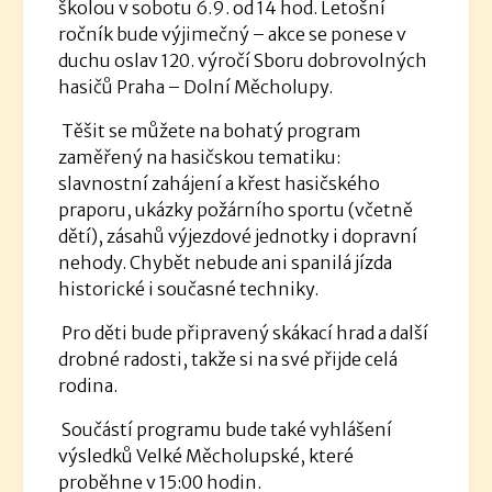
školou v sobotu 6.9. od 14 hod. Letošní
ročník bude výjimečný – akce se ponese v
duchu oslav 120. výročí Sboru dobrovolných
hasičů Praha – Dolní Měcholupy.
Těšit se můžete na bohatý program
zaměřený na hasičskou tematiku:
slavnostní zahájení a křest hasičského
praporu, ukázky požárního sportu (včetně
dětí), zásahů výjezdové jednotky i dopravní
nehody. Chybět nebude ani spanilá jízda
historické i současné techniky.
Pro děti bude připravený skákací hrad a další
drobné radosti, takže si na své přijde celá
rodina.
Součástí programu bude také vyhlášení
výsledků Velké Měcholupské, které
proběhne v 15:00 hodin.