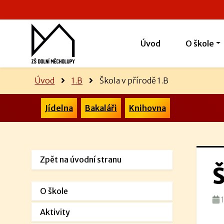
Úvod
O škole
Úvod
1.B
Škola v přírodě 1.B
Jídelna
Bakaláři
Knihovna
Zpět na úvodní stranu
Š
O škole
1
Aktivity