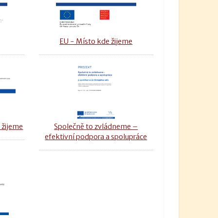
u
EU - Místo kde žijeme
 žijeme
Společně to zvládneme –
efektivní podpora a spolupráce