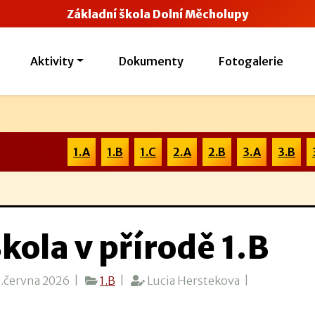
Základní škola Dolní Měcholupy
Aktivity
Dokumenty
Fotogalerie
1.A
1.B
1.C
2.A
2.B
3.A
3.B
kola v přírodě 1.B
.června 2026 |
1.B
|
Lucia Herstekova |