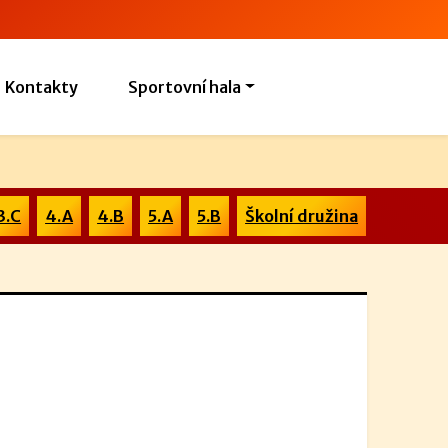
Kontakty
Sportovní hala
3.C
4.A
4.B
5.A
5.B
Školní družina