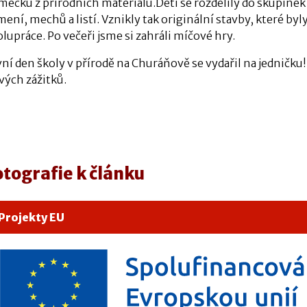
mečků z přírodních materiálů.
Děti se rozdělily do skupinek
ení, mechů a listí. Vznikly tak originální stavby, které b
olupráce.
Po večeři jsme si zahráli míčové hry.
ní den školy v přírodě na Churáňově se vydařil na jedničku!
vých zážitků.
otografie k článku
Projekty EU