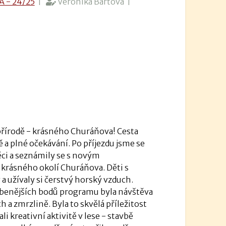
A - 24/25
|
Veronika Bártová |
 přírodě - krásného Churáňova! Cesta
ě a plné očekávání.
Po příjezdu jsme se
věci a seznámily se s novým
krásného okolí Churáňova. Děti s
a užívaly si čerstvý horský vzduch.
íbenějších bodů programu byla návštěva
 a zmrzlině. Byla to skvělá příležitost
i kreativní aktivitě v lese - stavbě