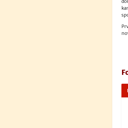
do
kam
sp
Prv
no
F