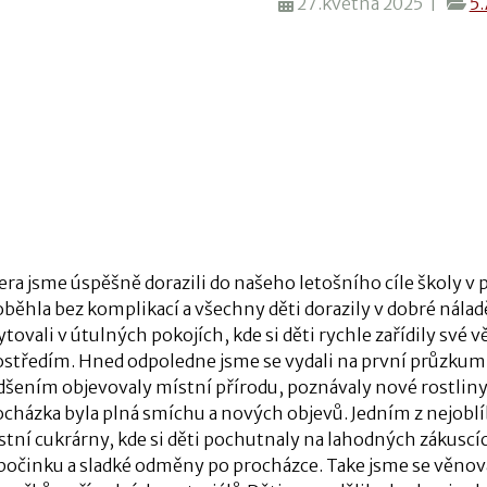
27.května 2025 |
5.
era jsme úspěšně dorazili do našeho letošního cíle školy v
oběhla bez komplikací a všechny děti dorazily v dobré nálad
tovali v útulných pokojích, kde si děti rychle zařídily své 
ostředím.
Hned odpoledne jsme se vydali na první průzkum 
dšením objevovaly místní přírodu, poznávaly nové rostliny 
ocházka byla plná smíchu a nových objevů.
Jedním z nejobl
tní cukrárny, kde si děti pochutnaly na lahodných zákuscích
počinku a sladké odměny po procházce. Take
jsme se věnoval