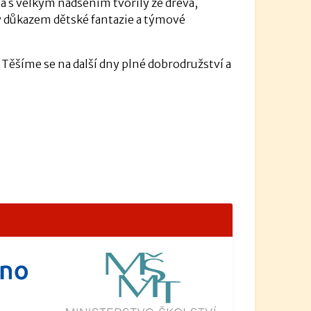
 a s velkým nadšením tvořily ze dřeva,
yly důkazem dětské fantazie a týmové
 Těšíme se na další dny plné dobrodružství a