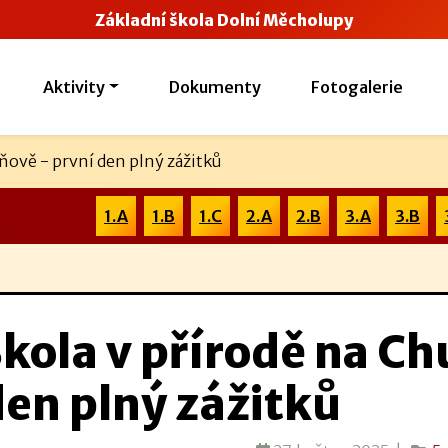
Základní škola Dolní Měcholupy
Aktivity
Dokumenty
Fotogalerie
ňově - první den plný zážitků
1.A
1.B
1.C
2.A
2.B
3.A
3.B
kola v přírodě na Ch
en plný zážitků