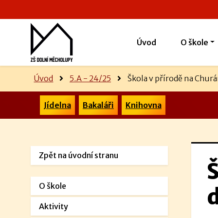
Úvod
O škole
Úvod
5.A - 24/25
Škola v přírodě na Churá
Jídelna
Bakaláři
Knihovna
Zpět na úvodní stranu
Š
O škole
d
Aktivity