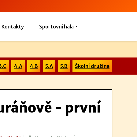
Kontakty
Sportovní hala
3.C
4.A
4.B
5.A
5.B
Školní družina
uráňově - první