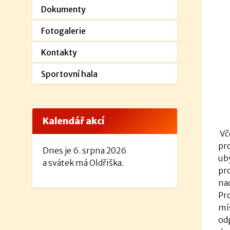
Dokumenty
Fotogalerie
Kontakty
Sportovní hala
Kalendář akcí
Vč
pr
Dnes je 6. srpna 2026
uby
a svátek má Oldřiška.
pr
na
Pr
mís
od