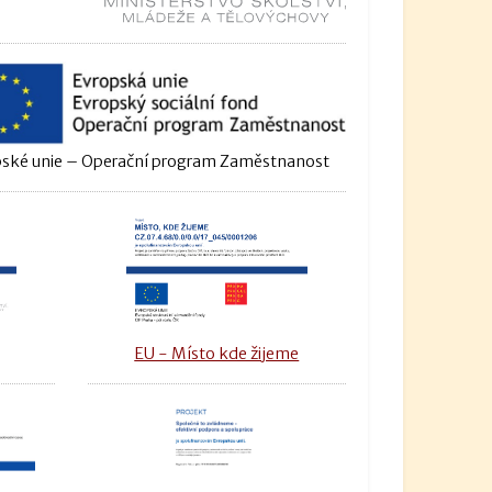
ské unie – Operační program Zaměstnanost
u
EU - Místo kde žijeme