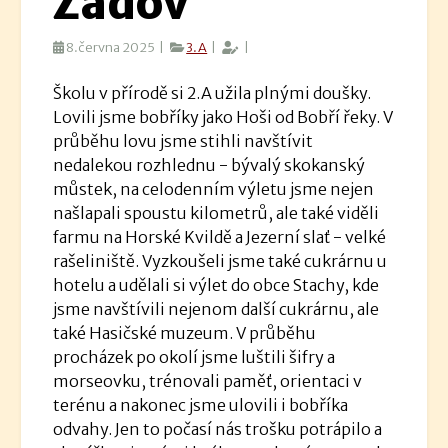
Zadov
8.června 2025 |
3.A
|
|
Školu v přírodě si 2.A užila plnými doušky.
Lovili jsme bobříky jako Hoši od Bobří řeky. V
průběhu lovu jsme stihli navštívit
nedalekou rozhlednu - bývalý skokanský
můstek, na celodenním výletu jsme nejen
našlapali spoustu kilometrů, ale také viděli
farmu na Horské Kvildě a Jezerní slať - velké
rašeliniště. Vyzkoušeli jsme také cukrárnu u
hotelu a udělali si výlet do obce Stachy, kde
jsme navštívili nejenom další cukrárnu, ale
také Hasičské muzeum. V průběhu
procházek po okolí jsme luštili šifry a
morseovku, trénovali paměť, orientaci v
terénu a nakonec jsme ulovili i bobříka
odvahy. Jen to počasí nás trošku potrápilo a