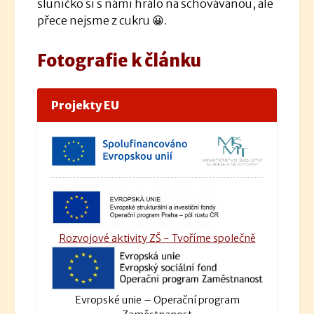
sluníčko si s námi hrálo na schovávanou, ale
přece nejsme z cukru 😀.
Fotografie k článku
Projekty EU
Rozvojové aktivity ZŠ - Tvoříme společně
Evropské unie – Operační program