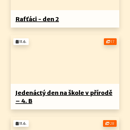
Rafťáci - den 2
11.6.
17
Jedenáctý den na škole v přírodě
– 4. B
11.6.
28