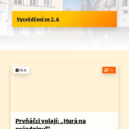
Vysvědčení ve 2. A
16.6.
74
Prvňáčci volají: „Hurá na
prázdniny!“