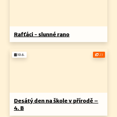
Rafťáci - slunné rano
10.6.
23
Desátý den na škole v přírodě –
4. B