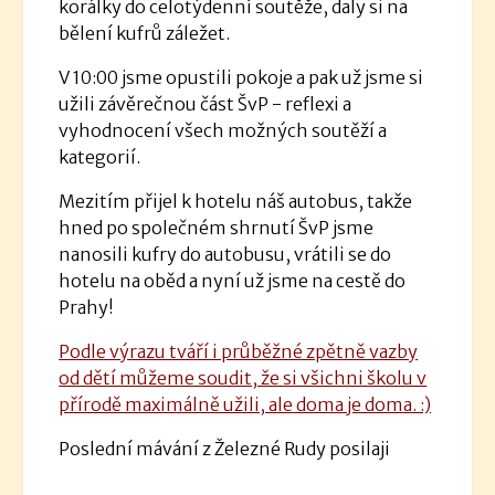
korálky do celotýdenní soutěže, daly si na
bělení kufrů záležet.
V 10:00 jsme opustili pokoje a pak už jsme si
užili závěrečnou část ŠvP - reflexi a
vyhodnocení všech možných soutěží a
kategorií.
Mezitím přijel k hotelu náš autobus, takže
hned po společném shrnutí ŠvP jsme
nanosili kufry do autobusu, vrátili se do
hotelu na oběd a nyní už jsme na cestě do
Prahy!
Podle výrazu tváří i průběžné zpětně vazby
od dětí můžeme soudit, že si všichni školu v
přírodě maximálně užili, ale doma je doma. :)
Poslední mávání z Železné Rudy posilaji