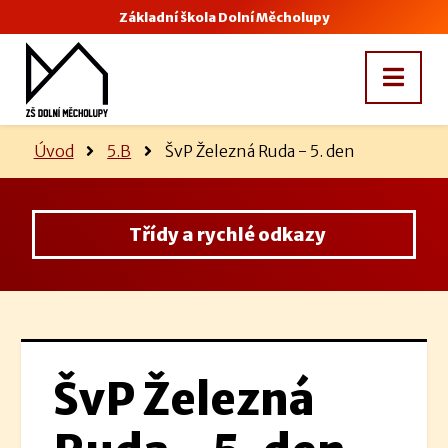
Základní škola Dolní Měcholupy
Úvod
5.B
ŠvP Železná Ruda - 5. den
Třídy a rychlé odkazy
ŠvP Železná