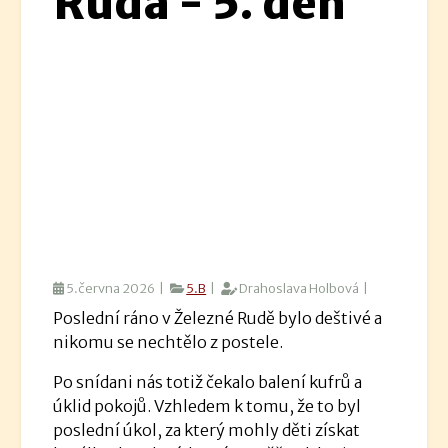
Ruda - 5. den
5.června 2026 |
5.B
|
Drahoslava Holbová |
Poslední ráno v Železné Rudě bylo deštivé a
nikomu se nechtělo z postele.
Po snídani nás totiž čekalo balení kufrů a
úklid pokojů. Vzhledem k tomu, že to byl
poslední úkol, za který mohly děti získat