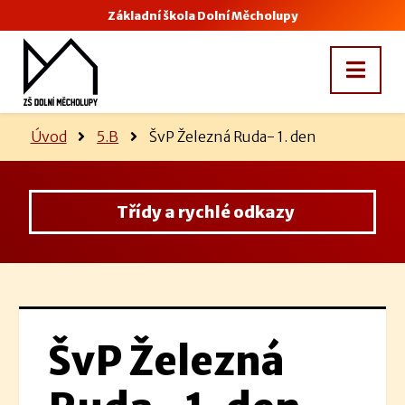
Základní škola Dolní Měcholupy
Úvod
5.B
ŠvP Železná Ruda- 1. den
Třídy a rychlé odkazy
ŠvP Železná