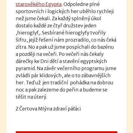
starověkého Egypta
. Odpoledne plné
sportovních i logických her uběhlo rychleji
než jsme čekali. Za každý splněný úkol
dostalo každé ze čtyř družstev jeden
,hieroglyf,. Sesbírané hieroglyfy tvořily
šifru, jejíž řešení nám prozradilo, co nás čeká
zítra. No a pak už jsme pospíchali do bazénu
a později na večeři. Po večeři nás čekaly
dárečky ke Dni dětí a stavění egyptských
pyramid. Na závěr večerního programu jsme
zvládli pár klidových, ale o to zábavnějších
her. Teď už jen tradiční pohádka na dobrou
noc a pak zalezeme do peřin a budeme se
těšit na úterý.
Z Čertova Mlýna zdraví páťáci