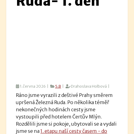
Ruda- 1. den
1.června 2026 |
5.B
|
Drahoslava Holbová |
Ráno jsme vyrazili z deštivé Prahy směrem
upršená Železná Ruda. Po několika téměř
nekonečných hodinách cesty jsme
vystoupili před hotelem Čertův Mlýn.
Rozdělili jsme si pokoje, ubytovali se a vydali
jsme se na
1. etapu naší cesty časem - do