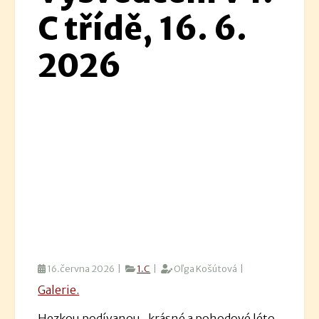
C třídě, 16. 6.
2026
16.června 2026 |
1.C
|
Oľga Košútová |
Galerie.
Hezkou podívanou, krásné a pohodové léto