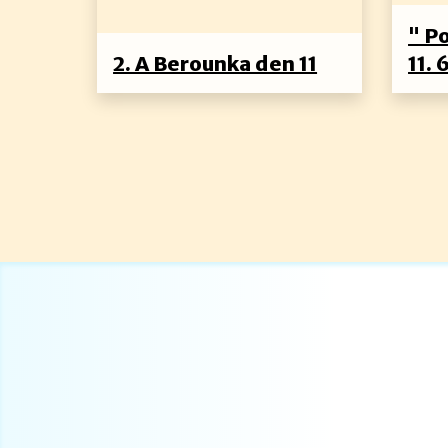
" P
2. A Berounka den 11
11. 