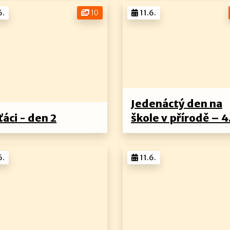
6.
10
11.6.
Jedenáctý den na
ťáci - den 2
škole v přírodě – 4
6.
11.6.