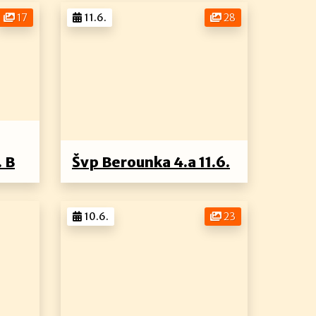
17
11.6.
28
. B
Švp Berounka 4.a 11.6.
10.6.
23