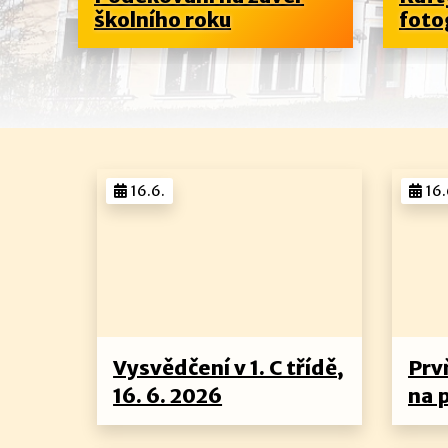
školního roku
foto
16.6.
16.
Vysvědčení v 1. C třídě,
Prvň
16. 6. 2026
na 