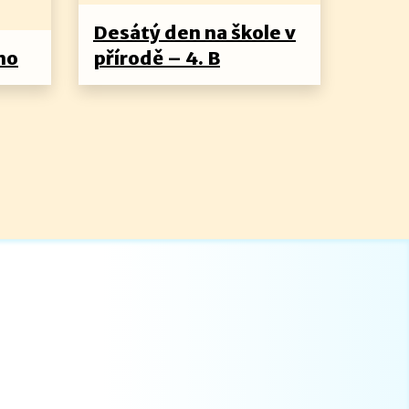
Desátý den na škole v
no
přírodě – 4. B