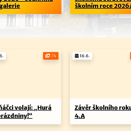
galerie
školním roce 2026/
6.
74
16.6.
áčci volají: „Hurá
Závěr školního rok
prázdniny!“
4.A