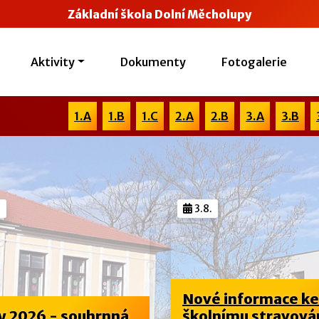
Základní škola Dolní Měcholupy
Aktivity
Dokumenty
Fotogalerie
1.A
1.B
1.C
2.A
2.B
3.A
3.B
.
3.8.
Nové informace k
y 2026 - souhrnná
školnímu stravová