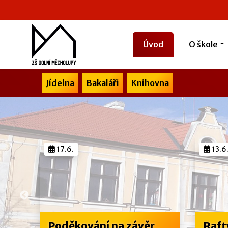
Úvod
O škole
Jídelna
Bakaláři
Knihovna
15
17.6.
13.6
Poděkování na závěr
Raft