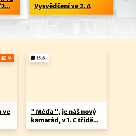
2...
Vysvědčení ve 2. A
3. 
16
15.6.
u ve
" Méďa ", je náš nový
kamarád, v 1. C třídě...