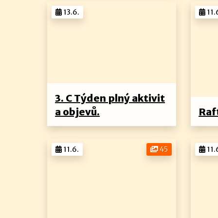
13.6.
11.
3. C Týden plný aktivit
a objevů.
Raf
11.6.
45
11.