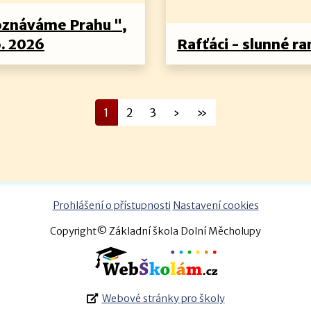
oznáváme Prahu ",
6. 2026
Rafťáci - slunné ra
1
2
3
›
»
Prohlášení o přístupnosti
Nastavení cookies
Copyright© Základní škola Dolní Měcholupy
Webové stránky pro školy